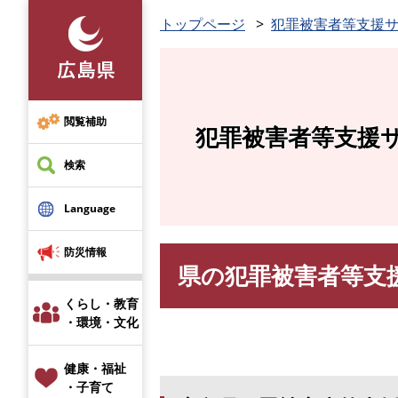
ペ
トップページ
犯罪被害者等支援
ー
ジ
の
先
頭
閲覧補助
犯罪被害者等支援
で
す
検索
。
Language
防災情報
県の犯罪被害者等支
本
文
くらし・教育
・環境・文化
健康・福祉
・子育て