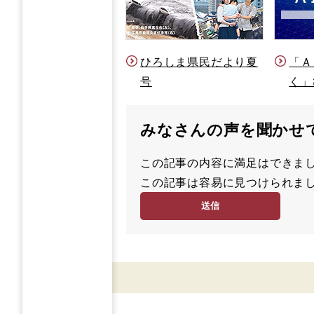
ひろしま県民だより夏
「Ａ
号
く」
みなさんの声を聞かせ
この記事の内容に満足はでき
満
この記事は容易に見つけられ
足
容
度
易
度