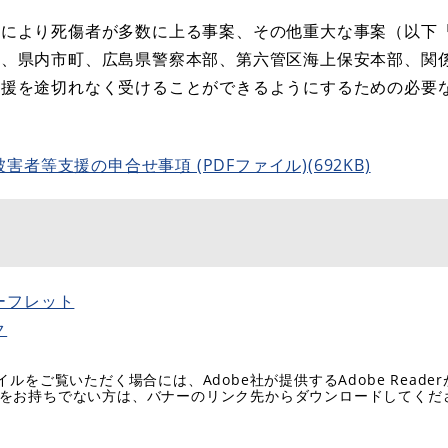
）により死傷者が多数に上る事案、その他重大な事案（以下
県、県内市町、広島県警察本部、第六管区海上保安本部、関
支援を途切れなく受けることができるようにするための必要
者等支援の申合せ事項 (PDFファイル)(692KB)
ーフレット
ク
イルをご覧いただく場合には、Adobe社が提供するAdobe Reade
eaderをお持ちでない方は、バナーのリンク先からダウンロードしてく