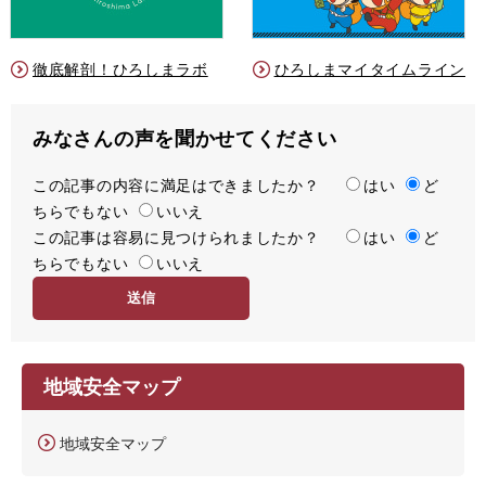
徹底解剖！ひろしまラボ
ひろしまマイタイムライン
みなさんの声を聞かせてください
この記事の内容に満足はできましたか？
満
はい
ど
ちらでもない
足
いいえ
この記事は容易に見つけられましたか？
度
容
はい
ど
ちらでもない
易
いいえ
度
地域安全マップ
地域安全マップ