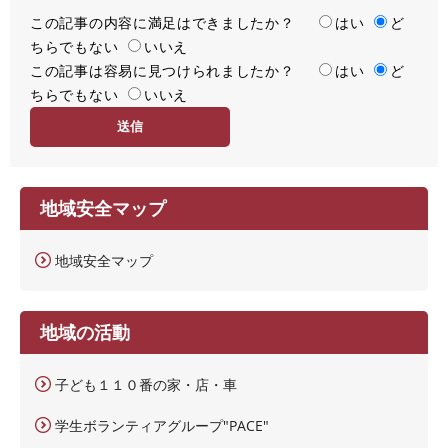
この記事の内容に満足はできましたか？
満
はい
ど
ちらでもない
足
いいえ
この記事は容易に見つけられましたか？
度
容
はい
ど
ちらでもない
易
いいえ
度
地域安全マップ
地域安全マップ
地域の活動
子ども１１０番の家・店・車
学生ボランティアグループ"PACE"