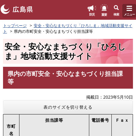
このページの本文へ
重要
防災
検索
メニュー
ペ
トップページ
安全・安心なまちづくり「ひろしま」地域活動支援サイ
ー
ト
県内の市町安全・安心なまちづくり担当課等
ジ
の
安全・安心なまちづくり「ひろし
先
頭
ま」地域活動支援サイト
で
す
。
県内の市町安全・安心なまちづくり担当課
本
等
文
掲載日
2023年5月10日
表のサイズを切り替える
担当課等
電話番号
Ｆａｘ
市町
名