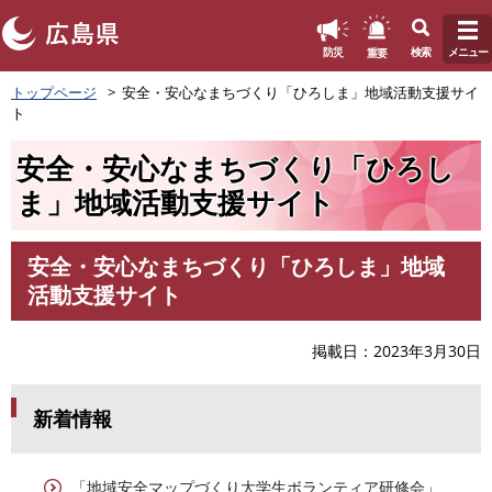
このページの本文へ
重要
防災
検索
メニュー
ペ
トップページ
安全・安心なまちづくり「ひろしま」地域活動支援サイ
ー
ト
ジ
の
安全・安心なまちづくり「ひろし
先
頭
ま」地域活動支援サイト
で
す
。
安全・安心なまちづくり「ひろしま」地域
本
活動支援サイト
文
掲載日
2023年3月30日
新着情報
「地域安全マップづくり大学生ボランティア研修会」