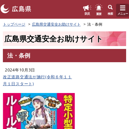
このページの本文へ
重要
防災
検索
メニュー
ペ
トップページ
広島県交通安全お助けサイト
法・条例
ー
ジ
広島県交通安全お助けサイト
の
先
頭
法・条例
で
本
す
文
。
2024年10月3日
改正道路交通法が施行(令和６年１１
月１日スタート)