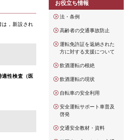
お役立ち情報
法・条例
者は，新設され
高齢者の交通事故防止
運転免許証を返納された
方に対する支援について
飲酒運転の根絶
時適性検査（医
飲酒運転の現状
自転車の安全利用
安全運転サポート車普及
啓発
交通安全教材・資料