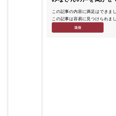
この記事の内容に満足はでき
満
この記事は容易に見つけられ
足
容
度
易
度