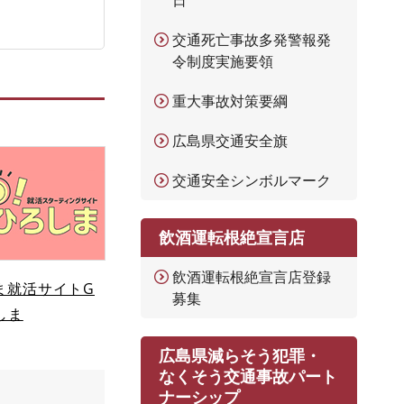
日
交通死亡事故多発警報発
令制度実施要領
重大事故対策要綱
広島県交通安全旗
交通安全シンボルマーク
飲酒運転根絶宣言店
飲酒運転根絶宣言店登録
ま就活サイトG
募集
しま
広島県減らそう犯罪・
なくそう交通事故パート
ナーシップ