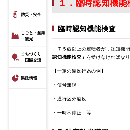
１．臨時認知機能
防災・安全
臨時認知機能検査
しごと・産業
・観光
７５歳以上の運転者が，認知機能
まちづくり
認知機能検査」
を受けなければな
・国際交流
【一定の違反行為の例】
県政情報
・信号無視
・通行区分違反
・一時不停止 等