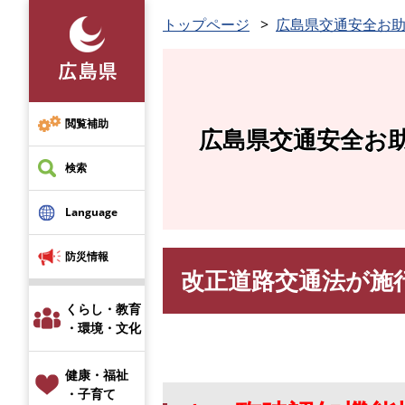
ペ
トップページ
広島県交通安全お
ー
ジ
の
先
頭
閲覧補助
広島県交通安全お
で
す
検索
。
Language
防災情報
改正道路交通法が施行
本
文
くらし・教育
・環境・文化
健康・福祉
・子育て