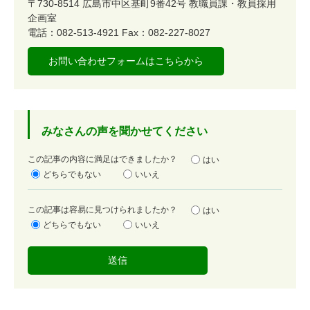
〒730-8514
広島市中区基町9番42号
教職員課・教員採用
企画室
電話：082-513-4921
Fax：082-227-8027
お問い合わせフォームはこちらから
みなさんの声を聞かせてください
満
この記事の内容に満足はできましたか？
はい
足
どちらでもない
いいえ
度
容
この記事は容易に見つけられましたか？
はい
易
どちらでもない
いいえ
度