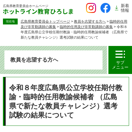
ペ
新着
広島県教育委員会
ホームページ
ー
情報
ジ
の
広島県教育委員会トップページ
>
教員を志望する方へ
>
臨時的任用
現在地
及び非常勤講師の募集
>
臨時的任用及び非常勤講師の募集
>
令和８
先
年度広島県公立学校任期付教諭・臨時的任用教諭候補者 （広島県で
頭
新たな教員チャレンジ）選考試験の結果について
で
す。
教員を志望する方へ
サブ
メニュー
本
文
令和８年度広島県公立学校任期付教
諭・臨時的任用教諭候補者 （広島
県で新たな教員チャレンジ）選考
試験の結果について