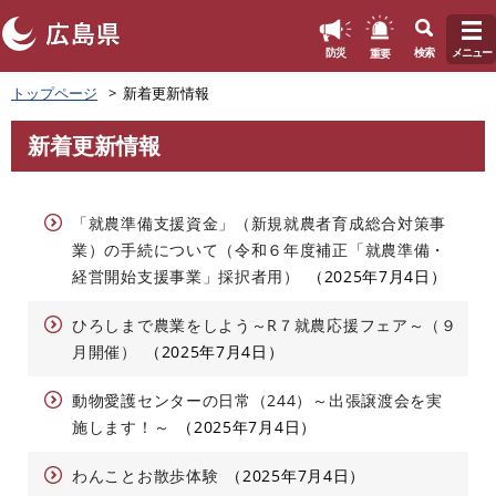
このページの本文へ
重要
防災
検索
メニュー
ペ
トップページ
新着更新情報
ー
ジ
新着更新情報
の
本
先
文
頭
で
「就農準備支援資金」（新規就農者育成総合対策事
す
業）の手続について（令和６年度補正「就農準備・
。
経営開始支援事業」採択者用）
2025年7月4日
ひろしまで農業をしよう～R７就農応援フェア～（９
月開催）
2025年7月4日
動物愛護センターの日常（244）～出張譲渡会を実
施します！～
2025年7月4日
わんことお散歩体験
2025年7月4日