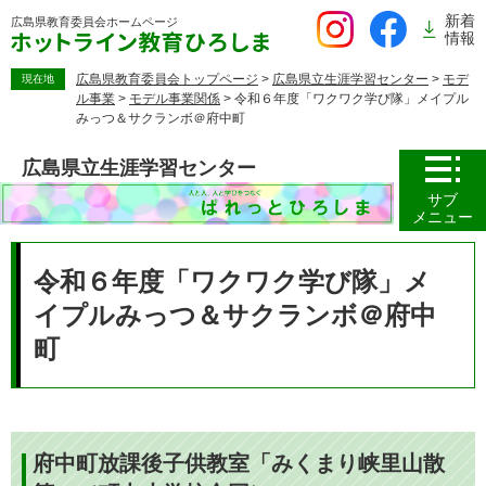
ペ
新着
広島県教育委員会
ホームページ
ー
情報
ジ
の
広島県教育委員会トップページ
>
広島県立生涯学習センター
>
モデ
現在地
ル事業
>
モデル事業関係
>
令和６年度「ワクワク学び隊」メイプル
先
みっつ＆サクランボ＠府中町
頭
で
広島県立生涯学習センター
す。
サブ
メニュー
本
文
令和６年度「ワクワク学び隊」メ
イプルみっつ＆サクランボ＠府中
町
府中町放課後子供教室「みくまり峡里山散