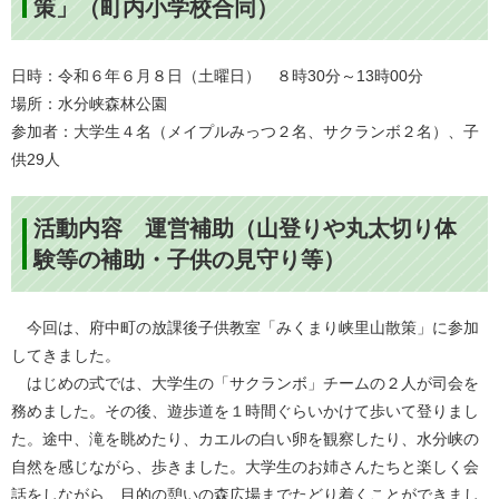
策」（町内小学校合同）
日時：令和６年６月８日（土曜日） ８時30分～13時00分
場所：水分峡森林公園
参加者：大学生４名（メイプルみっつ２名、サクランボ２名）、子
供29人
活動内容 運営補助（山登りや丸太切り体
験等の補助・子供の見守り等）
今回は、府中町の放課後子供教室「みくまり峡里山散策」に参加
してきました。
はじめの式では、大学生の「サクランボ」チームの２人が司会を
務めました。その後、遊歩道を１時間ぐらいかけて歩いて登りまし
た。途中、滝を眺めたり、カエルの白い卵を観察したり、水分峡の
自然を感じながら、歩きました。大学生のお姉さんたちと楽しく会
話をしながら、目的の憩いの森広場までたどり着くことができまし