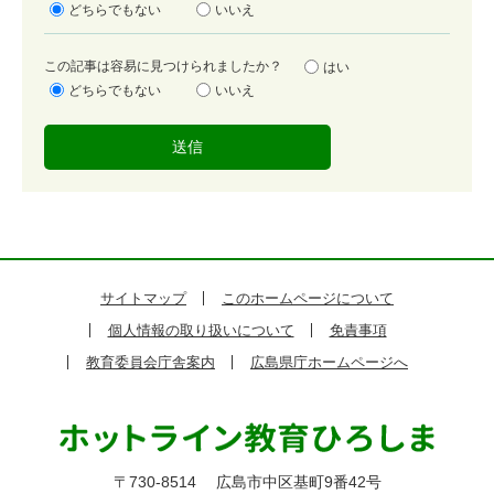
足
どちらでもない
いいえ
度
容
この記事は容易に見つけられましたか？
はい
易
どちらでもない
いいえ
度
サイトマップ
このホームページについて
個人情報の取り扱いについて
免責事項
教育委員会庁舎案内
広島県庁ホームページへ
〒730-8514
広島市中区基町9番42号