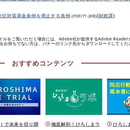
染症対策基金条例を廃止する条例
(
財政課
)
(PDF/71.2KB)
イルをご覧いただく場合には、Adobe社が提供するAdobe Reade
eaderをお持ちでない方は、バナーのリンク先からダウンロードしてく
おすすめコンテンツ
Ｉで未来を切り開
徹底解剖！ひろしまラ
ひろし