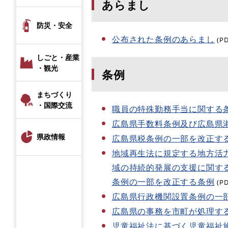
あらまし
防災・安全
公布された条例のあらまし
(P
しごと・産業
・観光
条例
まちづくり
・国際交流
職員の特殊勤務手当に関する
広島県手数料条例及び広島県
県政情報
広島県税条例の一部を改正す
地域再生法に規定する地方活
域の持続的発展の支援に関す
条例の一部を改正する条例
(P
広島県行政機関設置条例の一
広島県の事務を市町が処理す
児童福祉法に基づく児童福祉