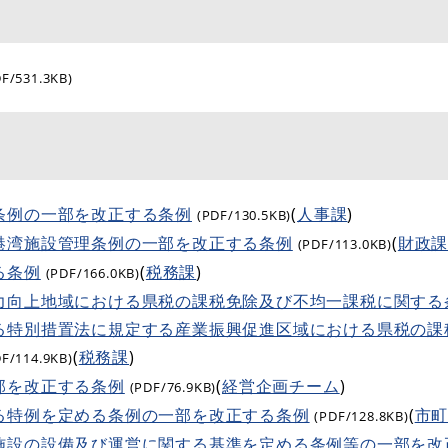
DF/531.3KB)
条例の一部を改正する条例
(
人事課
)
(PDF/130.5KB)
港湾施設管理条例の一部を改正する条例
(
財政
(PDF/113.0KB)
る条例
(
税務課
)
(PDF/166.0KB)
力向上地域における県税の課税免除及び不均一課税に関する
る特別措置法に規定する産業振興促進区域における県税の課
(
税務課
)
DF/114.9KB)
部を改正する条例
(
経営企画チーム
)
(PDF/76.9KB)
る特例を定める条例の一部を改正する条例
(
市
(PDF/128.8KB)
施設の設備及び運営に関する基準を定める条例等の一部を改