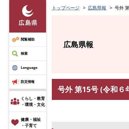
ペ
トップページ
広島県報
号外 第
ー
ジ
の
先
頭
閲覧補助
広島県報
で
す
検索
。
Language
防災情報
号外 第15号 (令和６
本
文
くらし・教育
・環境・文化
健康・福祉
・子育て