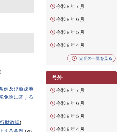
令和８年７月
令和８年６月
令和８年５月
令和８年４月
定期の一覧を見る
課
)
号外
条例及び過疎地
令和８年７月
税免除に関する
令和８年６月
令和８年５月
町行財政課
)
令和８年４月
正する条例
(PD