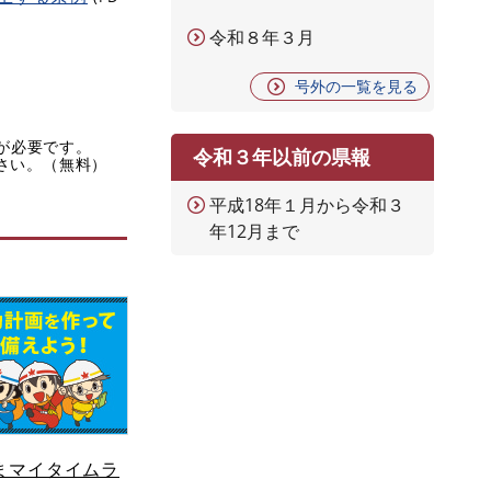
令和８年３月
号外の一覧を見る
rが必要です。
令和３年以前の県報
ださい。（無料）
平成18年１月から令和３
年12月まで
まマイタイムラ