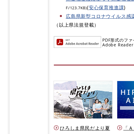
(
安心保育推進課
)
F/123.7KB)
広島県新型コロナウイルス感
（以上県法規登載）
PDF形式のファ
Adobe R
ひろしま県民だより夏
「Ａ