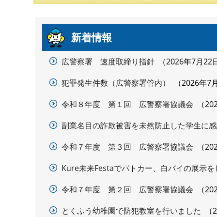
本
新着情報
文
広警察署 速度取締り指針
2026年7月22
犯罪発生件数（広警察署管内）
2026年7
令和８年度 第１回 広警察署協議会
20
副業名目の詐欺被害を未然防止した学生に感
令和７年度 第３回 広警察署協議会
20
Kure未来Festaでパトカー、白バイの展示
令和７年度 第２回 広警察署協議会
20
とくふう幼稚園で防犯教室を行いました