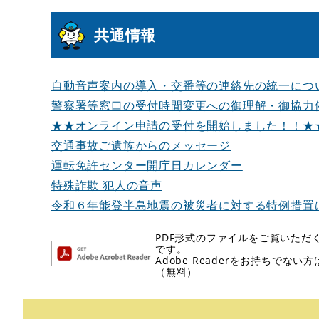
共通情報
自動音声案内の導入・交番等の連絡先の統一につ
警察署等窓口の受付時間変更への御理解・御協力
★★オンライン申請の受付を開始しました！！★
交通事故ご遺族からのメッセージ
運転免許センター開庁日カレンダー
特殊詐欺 犯人の音声
令和６年能登半島地震の被災者に対する特例措置
PDF形式のファイルをご覧いただく場
です。
Adobe Readerをお持ちで
（無料）