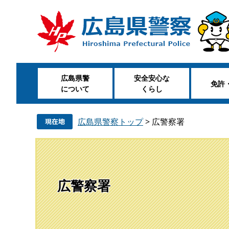
ペ
メ
ー
ニ
ジ
ュ
の
ー
先
を
頭
飛
広島県警
安全安心な
で
ば
免許
について
くらし
す
し
。
て
本
広島県警察トップ
>
広警察署
文
へ
広警察署