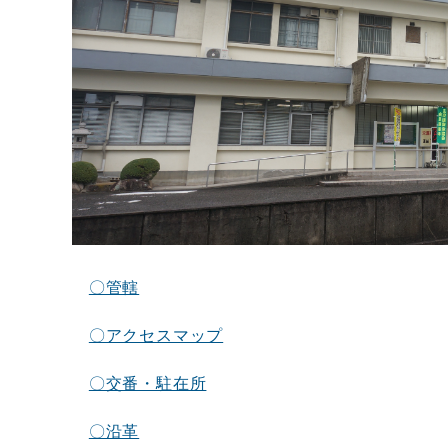
〇管轄
〇アクセスマップ
〇交番・駐在所
〇沿革