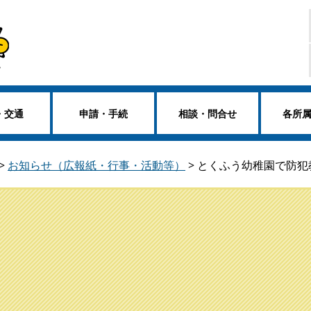
・交通
申請・手続
相談・問合せ
各所
>
お知らせ（広報紙・行事・活動等）
>
とくふう幼稚園で防犯