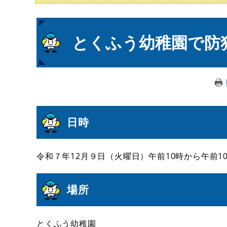
本
とくふう幼稚園で防
文
日時
令和７年12月９日（火曜日）午前10時から午前10
場所
とくふう幼稚園