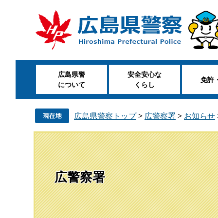
ペ
メ
ー
ニ
ジ
ュ
の
ー
先
を
頭
飛
広島県警
安全安心な
で
ば
免許
について
くらし
す
し
。
て
本
広島県警察トップ
>
広警察署
>
お知らせ
文
へ
広警察署