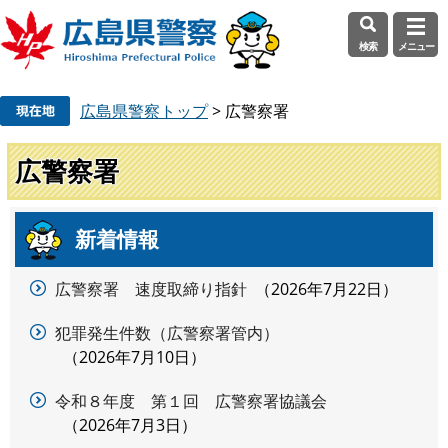
検索
メニュー
ペ
メ
広島県警察トップ
>
広警察署
ー
ニ
ジ
ュ
の
ー
広警察署
先
を
頭
飛
で
ば
新着情報
本
す
し
文
。
て
広警察署 速度取締り指針
2026年7月22日
本
文
犯罪発生件数（広警察署管内）
へ
2026年7月10日
令和８年度 第１回 広警察署協議会
2026年7月3日