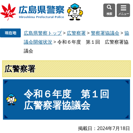
検索
メニュー
ペ
メ
広島県警察トップ
>
広警察署
>
警察署協議会
>
協
ー
ニ
ジ
ュ
議会開催状況
>
令和６年度 第１回 広警察署協
の
ー
議会
先
を
頭
飛
広警察署
で
ば
す
し
。
て
本
本
令和６年度 第１回
文
文
広警察署協議会
へ
掲載日
2024年7月18日