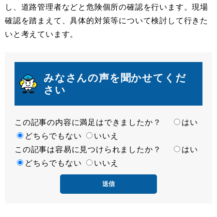
し、道路管理者などと危険個所の確認を行います。現場
確認を踏まえて、具体的対策等について検討して行きた
いと考えています。
みなさんの声を聞かせてくだ
さい
この記事の内容に満足はできましたか？
満
はい
足
どちらでもない
いいえ
この記事は容易に見つけられましたか？
度
容
はい
易
どちらでもない
いいえ
度