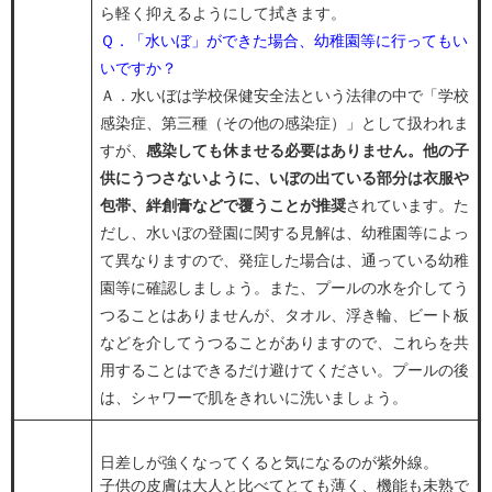
ら軽く抑えるようにして拭きます。
Ｑ．「水いぼ」ができた場合、幼稚園等に行ってもい
いですか？
Ａ．水いぼは学校保健安全法という法律の中で「学校
感染症、第三種（その他の感染症）」として扱われま
すが、
感染しても休ませる必要はありません。他の子
供にうつさないように、いぼの出ている部分は衣服や
包帯、絆創膏などで覆うことが推奨
されています。た
だし、水いぼの登園に関する見解は、幼稚園等によっ
て異なりますので、発症した場合は、通っている幼稚
園等に確認しましょう。また、プールの水を介してう
つることはありませんが、タオル、浮き輪、ビート板
などを介してうつることがありますので、これらを共
用することはできるだけ避けてください。プールの後
は、シャワーで肌をきれいに洗いましょう。
日差しが強くなってくると気になるのが紫外線。
子供の皮膚は大人と比べてとても薄く、機能も未熟で