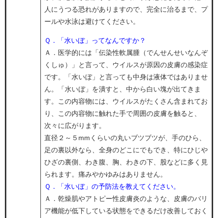
人にうつる恐れがありますので、完全に治るまで、プ
ールや水泳は避けてください。
Ｑ．「水いぼ」ってなんですか？​
Ａ．医学的には「伝染性軟属腫（でんせんせいなんぞ
くしゅ）」と言って、ウイルスが原因の皮膚の感染症
です。「水いぼ」と言っても中身は液体ではありませ
ん。「水いぼ」を潰すと、中から白い塊が出てきま
す。この内容物には、ウイルスがたくさん含まれてお
り、この内容物に触れた手で周囲の皮膚を触ると、
次々に広がります。
直径２～５mmくらいの丸いブツブツが、手のひら、
足の裏以外なら、全身のどこにでもでき、特にひじや
ひざの裏側、わき腹、胸、わきの下、股などに多く見
られます。痛みやかゆみはありません。
Ｑ．「水いぼ」の予防法を教えてください。​
​Ａ．乾燥肌やアトピー性皮膚炎のような、皮膚のバリ
ア機能が低下している状態をできるだけ改善しておく