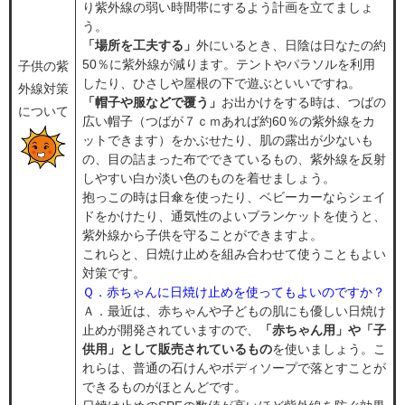
り紫外線の弱い時間帯にするよう計画を立てましょ
う。
「場所を工夫する」
外にいるとき、日陰は日なたの約
50％に紫外線が減ります。テントやパラソルを利用
子供の紫
したり、ひさしや屋根の下で遊ぶといいですね。
外線対策
「帽子や服などで覆う」
お出かけをする時は、つばの
について
広い帽子（つばが７ｃｍあれば約60％の紫外線をカ
ットできます）をかぶせたり、肌の露出が少ないも
の、目の詰まった布でできているもの、紫外線を反射
しやすい白か淡い色のものを着せましょう。
抱っこの時は日傘を使ったり、ベビーカーならシェイ
ドをかけたり、通気性のよいブランケットを使うと、
紫外線から子供を守ることができますよ。
これらと、日焼け止めを組み合わせて使うこともよい
対策です。
Ｑ．赤ちゃんに日焼け止めを使ってもよいのですか？
Ａ．最近は、赤ちゃんや子どもの肌にも優しい日焼け
止めが開発されていますので、
「赤ちゃん用」や「子
供用」として販売されているもの
を使いましょう。こ
れらは、普通の石けんやボディソープで落とすことが
できるものがほとんどです。