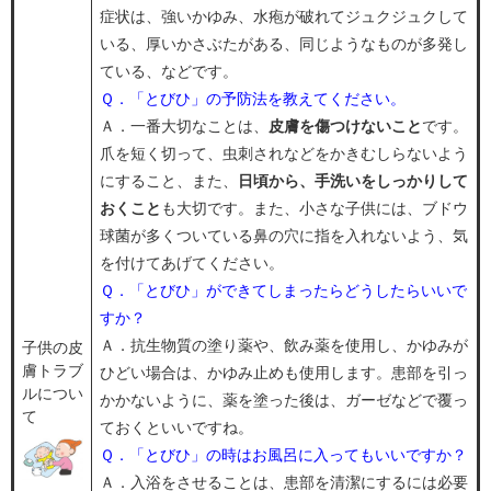
症状は、強いかゆみ、水疱が破れてジュクジュクして
いる、厚いかさぶたがある、同じようなものが多発し
ている、などです。
Ｑ．「とびひ」の予防法を教えてください。​
​Ａ．一番大切なことは、
皮膚を傷つけないこと
です。
爪を短く切って、虫刺されなどをかきむしらないよう
にすること、また、
日頃から、手洗いをしっかりして
おくこと
も大切です。また、小さな子供には、ブドウ
球菌が多くついている鼻の穴に指を入れないよう、気
を付けてあげてください。
Ｑ．「とびひ」ができてしまったらどうしたらいいで
すか？
​Ａ．抗生物質の塗り薬や、飲み薬を使用し、かゆみが
子供の皮
膚トラブ
ひどい場合は、かゆみ止めも使用します。患部を引っ
ルについ
かかないように、薬を塗った後は、ガーゼなどで覆っ
て
ておくといいですね。
Ｑ．「とびひ」の時はお風呂に入ってもいいですか？​
Ａ．入浴をさせることは、患部を清潔にするには必要