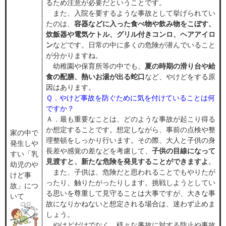
るため注意が必要だということです。​
また、入院を要するような事故として挙げられてい
たのは、
容器などに入った食べ物や飲み物をこぼす、
炊飯器や電気ケトル、グリル付きコンロ、ヘアアイロ
ン
などです。日常の中に多くの危険が潜んでいること
が分かりますね。
幼稚園や保育所等の中でも、
夏の時期の滑り台や給
食の配膳、熱いお湯が出る蛇口
など、やけどをする原
因はあります。​
Ｑ．やけど事故を防ぐために気を付けていることは何
ですか？
Ａ．最も重要なことは、どのような事故が起こり得る
か想定することです。想定しながら、事前の点検や整
家の中で
理整頓をしっかり行います。その際、大人と子供の身
発生しや
長差や感覚の差などを考慮して、
子供の目線になって
すい「乳
見渡すと、新たな危険を発見することができますよ
。
幼児のや
また、子供は、危険だと思われることでもやりたが
けど事
ったり、触りたがったりします。挑戦しようとしてい
故」​につ
る思いを尊重して見守ることは大事ですが、大きな事
いて
故になりかねないと想定される場合は、迷わず止めま
しょう。
やけどだけでなく、様々な事故に対する防止や事故