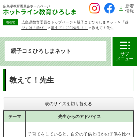
ペ
新着
広島県教育委員会
ホームページ
ー
情報
ジ
の
広島県教育委員会トップページ
>
親子コミひろしまネット
>
「遊
現在地
び」は「学び」
>
教えて！〇〇先生！！
>
教えて！先生
先
頭
で
す。
親子コミひろしまネット
サブ
メニュー
本
文
教えて！先生
表のサイズを切り替える
テーマ
先生からのアドバイス
子育てをしていると、自分の子供とほかの子供を比べ