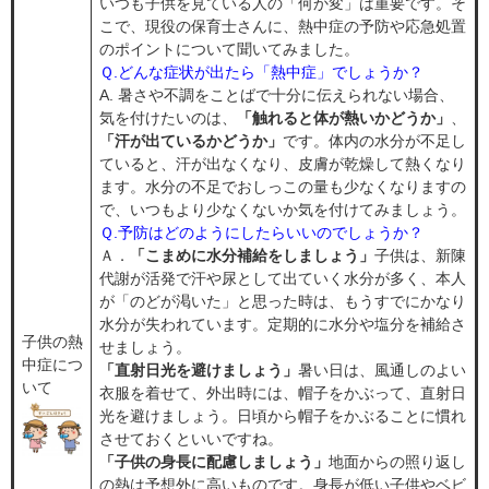
いつも子供を見ている人の「何か変」は重要です。そ
こで、現役の保育士さんに、熱中症の予防や応急処置
のポイントについて聞いてみました。
Ｑ.どんな症状が出たら「熱中症」でしょうか？
A. 暑さや不調をことばで十分に伝えられない場合、
気を付けたいのは、
「触れると体が熱いかどうか」
、
「汗が出ているかどうか」
です。体内の水分が不足し
ていると、汗が出なくなり、皮膚が乾燥して熱くなり
ます。水分の不足でおしっこの量も少なくなりますの
で、いつもより少なくないか気を付けてみましょう。
Ｑ.予防はどのようにしたらいいのでしょうか？
Ａ．
「こまめに水分補給をしましょう」
子供は、新陳
代謝が活発で汗や尿として出ていく水分が多く、本人
が「のどが渇いた」と思った時は、もうすでにかなり
水分が失われています。定期的に水分や塩分を補給さ
子供の熱
せましょう。
中症につ
「直射日光を避けましょう」
暑い日は、風通しのよい
いて
衣服を着せて、外出時には、帽子をかぶって、直射日
光を避けましょう。日頃から帽子をかぶることに慣れ
させておくといいですね。
「子供の身長に配慮しましょう」
地面からの照り返し
の熱は予想外に高いものです。身長が低い子供やベビ