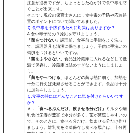
注意が必要ですが、ちょっとした心がけで食中毒を防
ぐことが出来ます。
そこで，現役の保育士さんに，食中毒の予防や応急処
置のポイントについて聞いてみました。
Ｑ.食中毒を予防するために対策はありますか？
A.食中毒予防の３原則を守りましょう。
「菌をつけない」
調理前、食事前に手指をよく洗っ
て、調理器具も清潔に保ちましょう。子供に手洗いの
習慣をつけるといいですね。
「菌をふやさない」
食品は冷蔵庫に入れるなどして低
温で保存し、冷蔵庫は詰めすぎないようにしましょ
う。
「菌をやっつける」
ほとんどの菌は熱に弱く、加熱を
十分に行えば死滅させることができます。食品は十分
に加熱をしましょう。​
Ｑ.食事の時にはどんなことに気を付けたらいいです
か？
Ａ．
「食べるぶんだけ、飲ませる分だけ」
ミルクや離
乳食は栄養が豊富で水分が多く、菌が繁殖しやすいの
で、そのときに、食べる分だけ、飲ませる分だけ作り
ましょう。離乳食を冷凍保存し食べる場合は、十分再