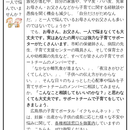
族化が進む中、自分の家族や、ママ友・パパ友、先輩
一人で悩
お母さん・お父さんなどから子育てに関する経験談や
んでいま
愚痴を聞く機会も減少し、「自分だけがだめなん
せんか？
だ。」と一人で悩んでいるお母さんやお父さんも多い
のではないでしょうか？
でも、
お母さん、お父さん、一人で悩まなくても大
丈夫です。実はあなたの周りには強力な子育てサポー
ターがたくさんいます
。市町の保健師さん、病院の先
生、子育て支援センターの職員さん、そして保育士さ
んや幼稚園の先生など、すべてが皆さんの子育てサポ
ートチームのメンバーです。
「なかなか離乳食が進まない。」、「夜泣きがひど
くてしんどい。」、「子供への伝え方がわからな
い。」、そんな日々のちょっとした心配事や悩みを子
育てサポートチームのメンバーに相談してみません
か。
「こんなこと相談してもいいのかな？」と思わな
くても大丈夫です。サポートチームで子育てをしてい
きましょう
。
広島県の子育てポータル「イクちゃんネット」で
は、
妊娠・出産から子供の成長に応じた様々な不安や
悩みに関して、
各種相談窓口を御案内
していますの
で、こちらも、ぜひ御覧ください。