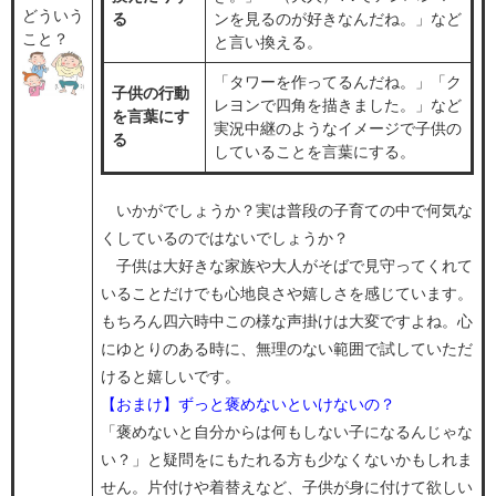
どういう
る
ンを見るのが好きなんだね。」など
こと？
と言い換える。
「タワーを作ってるんだね。」「ク
子供の行動
レヨンで四角を描きました。」など
を言葉にす
実況中継のようなイメージで子供の
る
していることを言葉にする。
いかがでしょうか？実は普段の子育ての中で何気な
くしているのではないでしょうか？
子供は大好きな家族や大人がそばで見守ってくれて
いることだけでも心地良さや嬉しさを感じています。
もちろん四六時中この様な声掛けは大変ですよね。心
にゆとりのある時に、無理のない範囲で試していただ
けると嬉しいです。
【おまけ】ずっと褒めないといけないの？
「褒めないと自分からは何もしない子になるんじゃな
い？」と疑問をにもたれる方も少なくないかもしれま
せん。片付けや着替えなど、子供が身に付けて欲しい