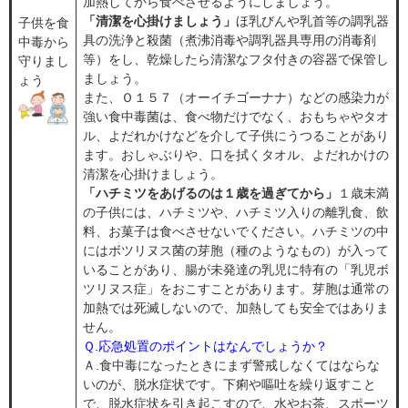
加熱してから食べさせるようにしましょう。
「清潔を心掛けましょう」
ほ乳びんや乳首等の調乳器
子供を食
具の洗浄と殺菌（煮沸消毒や調乳器具専用の消毒剤
中毒から
等）をし、乾燥したら清潔なフタ付きの容器で保管し
守りまし
ましょう。​
ょう
​また、Ｏ１５７（オーイチゴーナナ）などの感染力が
強い食中毒菌は、食べ物だけでなく、おもちゃやタオ
ル、よだれかけなどを介して子供にうつることがあり
ます。おしゃぶりや、口を拭くタオル、よだれかけの
清潔を心掛けましょう。
「ハチミツをあげるのは１歳を過ぎてから」
１歳未満
の子供には、ハチミツや、ハチミツ入りの離乳食、飲
料、お菓子は食べさせないでください。ハチミツの中
にはボツリヌス菌の芽胞（種のようなもの）が入って
いることがあり、腸が未発達の乳児に特有の「乳児ボ
ツリヌス症」をおこすことがあります。芽胞は通常の
加熱では死滅しないので、加熱しても安全ではありま
せん。
Ｑ.応急処置のポイントはなんでしょうか？
Ａ.食中毒になったときにまず警戒しなくてはならな
いのが、脱水症状です。下痢や嘔吐を繰り返すこと
で、脱水症状を引き起こすので、水やお茶、スポーツ