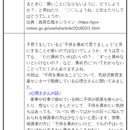
るときに「痛いことにならないように、どうしよう
か？」と尋ねたり、「〇〇しようね」と伝えたりして
はどうでしょうか。
出典：政府広報オンライン（https://gov-
online.go.jp/useful/article/201802/1.html
子育てをしていると”子供を褒めて育てましょう”と耳
にすることが多いのではないでしょうか。そうは言っ
ても、「ただ褒めていればいいの？」「ずっと褒めな
いといけないの？」など、褒め方についてわからない
ことってたくさんありますよね。
今回は、”子供を褒めること”について、乳幼児教育支
援センターで勤務している心理士さんに聞いてみまし
た。
（心理士さんの話）
家事や仕事で疲れている時に子供が部屋を散らかし
たり、危ないことをしたりして、子供を褒めたい気持
ちはあっても、ついつい怒ってばかりの日々に悩んで
おられる保護者の方は少なくないと思います。実際、
保護者の方に「子供を褒めたいけど、うちの子はいた
ずらばかりするから褒めるところがない。」といった