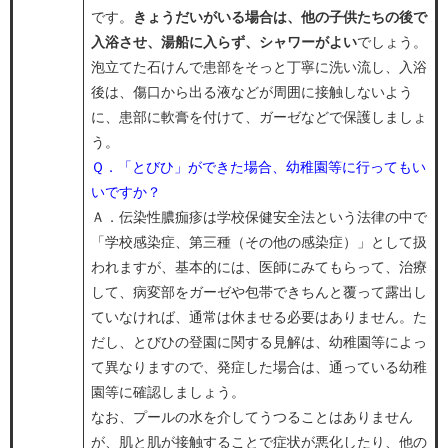
です。
きょうだいがいる場合は、他の子供たちの後で
入浴させ、
湯船に入らず、シャワーがよい
でしょう。
泡立てた石けんで患部をそっと丁寧に洗い流し、入浴
後は、傷口から出る液などが周囲に接触しないよう
に、患部に軟膏を付けて、ガーゼなどで保護しましょ
う。
Ｑ．「とびひ」ができた場合、幼稚園等に行ってもい
いですか？
Ａ．伝染性膿痂疹は学校保健安全法という法律の中で
「学校感染症、第三種（その他の感染症）」として扱
われますが、基本的には、医師にみてもらって、治療
して、病変部をガーゼや包帯できちんと覆って露出し
ていなければ、通常は休ませる必要はありません。た
だし、とびひの登園に関する見解は、幼稚園等によっ
て異なりますので、発症した場合は、通っている幼稚
園等に確認しましょう。
なお、プールの水を介してうつることはありません
が、肌と肌が接触することで症状が悪化したり、他の