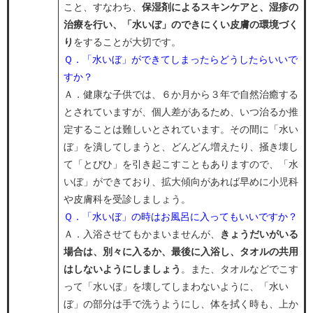
こと、すなわち、
保湿剤によるスキンケアと、湿疹の
治療を行い、「水いぼ」のできにくい皮膚の環境づく
り
をすることが大切です。
Ｑ．「水いぼ」ができてしまったらどうしたらいいで
すか？
​Ａ．健康な子供では、６か月から３年で自然治癒する
とされていますが、個人差があるため、いつ治るか推
定することは難しいとされています。その間に「水い
ぼ」を潰してしまうと、どんどん増えたり、掻き壊し
て「とびひ」を引き起こすこともありますので、「水
いぼ」ができており、拡大傾向があれば早めに小児科
や皮膚科を受診しましょう。
Ｑ．「水いぼ」の時はお風呂に入ってもいいですか？​
Ａ．入浴させてもかまいませんが、
きょうだいがいる
場合は、別々に入るか、最後に入浴し、タオルの共用
はしないようにしましょう
。また、タオルなどでこす
って「水いぼ」を壊してしまわないように、「水い
ぼ」の部分は手で洗うようにし、体を拭く時も、上か