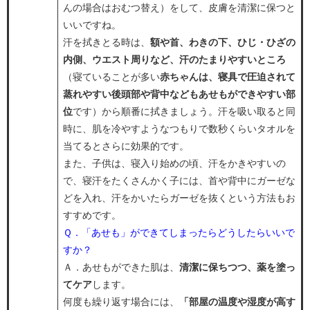
んの場合はおむつ替え）をして、皮膚を清潔に保つと
いいですね。
汗を拭きとる時は、
額や首、わきの下、ひじ・ひざの
内側、ウエスト周りなど、汗のたまりやすいところ
（寝ていることが多い
赤ちゃんは、寝具で圧迫されて
蒸れやすい後頭部や背中などもあせもができやすい部
位
です）から順番に拭きましょう。汗を吸い取ると同
時に、肌を冷やすようなつもりで数秒くらいタオルを
当てるとさらに効果的です。
また、子供は、寝入り始めの頃、汗をかきやすいの
で、寝汗をたくさんかく子には、首や背中にガーゼな
どを入れ、汗をかいたらガーゼを抜くという方法もお
すすめです。
Ｑ．「あせも」ができてしまったらどうしたらいいで
すか？
Ａ．あせもができた肌は、
清潔に保ちつつ、薬を塗っ
てケア
します。
何度も繰り返す場合には、
「部屋の温度や湿度が高す