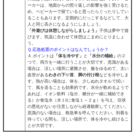
ーカーは、地面からの照り返しの影響を強く受けるた
め、ベビーカーで寝ていると思ったらぐったりしてい
ることもあります。定期的にだっこするなどして、大
人と同じ高さになるようにしましょう。
「外遊びは休憩しながらしましょう」
子供は夢中で遊
びます。気温に合わせて休憩はこまめにとりましょ
う。
Ｑ.応急処置のポイントはなんでしょうか？
Ａ.ポイントは
「体を冷やす」
と
「水分の補給」
の２
つで、両方を一緒に行うことが大切です。意識がある
場合は、涼しい場所に避難させ、服をゆるめて、太い
血管がある
わきの下
や
首
、
脚の付け根
などを冷やしま
す。熱が高い場合は、体を、少しぬれタオルで拭い
て、風を送ることも効果的です。水分が飲めるようで
あれば、イオン飲料（塩分、糖分が一緒に補給でき
る）か食塩水（水１ℓに食塩１～２ｇ）を与え、症状
の悪化がないか注意しながら経過観察してください。
意識のない場合は、救急車を呼んでください。到着を
待っている間も、涼しい場所で、体を冷やし続けるこ
とが大切です。