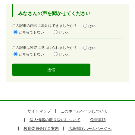
みなさんの声を聞かせてください
満
この記事の内容に満足はできましたか？
はい
足
どちらでもない
いいえ
度
容
この記事は容易に見つけられましたか？
はい
易
どちらでもない
いいえ
度
サイトマップ
このホームページについて
個人情報の取り扱いについて
免責事項
教育委員会庁舎案内
広島県庁ホームページへ