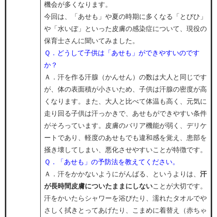
機会が多くなります。
今回は、「あせも」や夏の時期に多くなる「とびひ」
や「水いぼ」といった皮膚の感染症について、現役の
保育士さんに聞いてみました。
Ｑ．どうして子供は「あせも」ができやすいのです
か？
​Ａ．汗を作る汗腺（かんせん）の数は大人と同じです
が、体の表面積が小さいため、子供は汗腺の密度が高
くなります。また、大人と比べて体温も高く、元気に
走り回る子供は汗っかきで、あせもができやすい条件
がそろっています。皮膚のバリア機能が弱く、デリケ
ートであり、軽度のあせもでも違和感を覚え、患部を
掻き壊してしまい、悪化させやすいことが特徴です。
Ｑ．「あせも」の予防法を教えてください。
Ａ．汗をかかないようにがんばる、というよりは、
汗
が長時間皮膚についたままにしない
ことが大切です。
汗をかいたらシャワーを浴びたり、濡れたタオルでや
さしく拭きとってあげたり、こまめに着替え（赤ちゃ