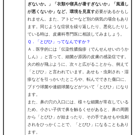
ぎないか。」「衣類や寝具が暑すぎないか」「風通し
が悪くないか」など、環境を見直す
必要があるかもし
れません。また、アトピーなど別の病気の場合もあり
ます。同じような症状を繰り返したり、悪化したりし
ている時は、皮膚科専門医に相談してみましょう。​
Ｑ．「とびひ」ってなんですか？​
​Ａ．医学的には「伝染性膿痂疹（でんせんせいのうか
しん）」と言って、細菌が原因の皮膚の感染症です。
火の粉が飛ぶように、次々と広がることから、例えて
「とびひ」と言われています。あせも・虫刺され・湿
疹などを引っかいたところや、転んでできた傷口に、
ブドウ球菌や連鎖球菌などがついて「とびひ」になり
ます。
また、鼻の穴の入口には、様々な細菌が常在している
ため、小さい子供で鼻を触るくせがあると、鼻の周囲
から「とびひ」が始まったり、その手であせもや虫刺
されをひっかくことで、「とびひ」になることもあり
ます。