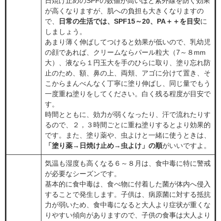
日焼け止めのSPFの数値が高いほど紫外線を防ぐ効果
が高くなりますが、肌への負担も大きくなりますの
で、
日常の生活では、SPF15～20、PA＋＋を目安
に
しましょう。
あまり薄く伸ばしてつけると効果が低いので、乳幼児
の顔であれば、クリームならパール粒大（7～８mm
大）、液なら１円玉大を手のひらに取り、塗り忘れ防
止のため、額、鼻の上、両頬、アゴに分けて置き、そ
こからまんべんなく丁寧に塗り伸ばし、同じ量でもう
一度重ね塗りをしてください。白く残る程度が目安で
す。
時間とともに、効力が弱くなったり、汗で流れたりす
るので、２，３時間ごとに重ね塗りするとより効果的
です。また、塗り薬や、虫よけと一緒に使うときは、
「塗り薬→日焼け止め→虫よけ」の順
がいいですよ。
気温も湿度も高くなる６～８月は、食中毒に特に警戒
が必要なシーズンです。
基本的に食中毒は、食べ物に付着した菌が体内へ侵入
することで発生します。子供は、病原菌に対する抵抗
力が弱いため、食中毒になると大人より症状が重くな
りやすい傾向がありますので、子供の食事は大人より