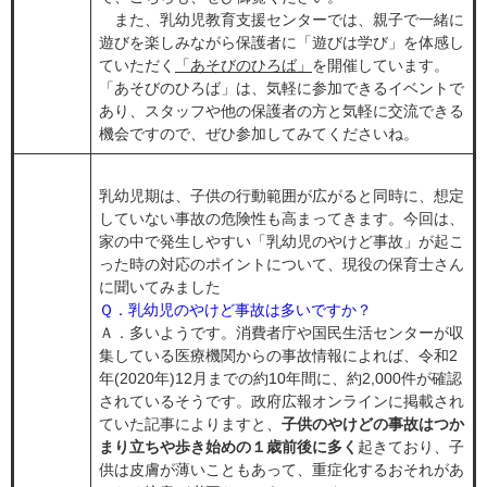
また、乳幼児教育支援センターでは、親子で一緒に
遊びを楽しみながら保護者に「遊びは学び」を体感し
ていただく
「あそびのひろば」
を開催しています。
「あそびのひろば」は、気軽に参加できるイベントで
あり、スタッフや他の保護者の方と気軽に交流できる
機会ですので、ぜひ参加してみてくださいね。
乳幼児期は、子供の行動範囲が広がると同時に、想定
していない事故の危険性も高まってきます。今回は、
家の中で発生しやすい「乳幼児のやけど事故」が起こ
った時の対応のポイントについて、現役の保育士さん
に聞いてみました​
Ｑ．乳幼児のやけど事故は多いですか​？
Ａ．多いようです。消費者庁や国民生活センターが収
集している医療機関からの事故情報によれば、令和2
年(2020年)12月までの約10年間に、約2,000件が確認
されているそうです。政府広報オンラインに掲載され
ていた記事によりますと、
子供のやけどの事故はつか
まり立ちや歩き始めの１歳前後に多く
起きており、子
供は皮膚が薄いこともあって、重症化するおそれがあ