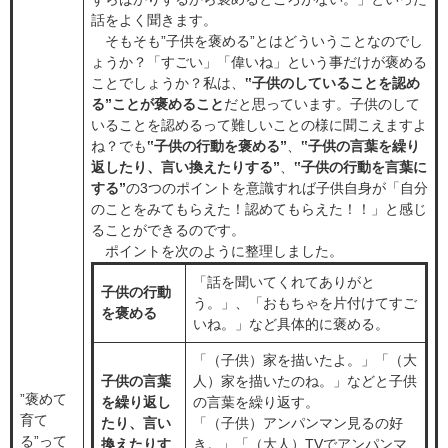
話をよく聞きます。
​ そもそも”子供を褒める”とはどういうことなのでし
ょうか？「すごい」「偉いね」という事だけが褒める
ことでしょうか？私は、
‟​子供のしていることを認め
る”ことが褒めること
だと思っています。子供のして
いることを認めるって難しいことの様に聞こえますよ
ね？でも
‟​子供の行動を褒める”
、
‟​子供の言葉を繰り
返したり、言い換えたりする”
、
‟​子供の行動を言葉に
する”
の3つのポイントを意識すれば子供自身が「自分
のことをみてもらえた！認めてもらえた！！」と感じ
ることができるのです。
ポイントを次のように整理しました。
「話を聞いてくれてありがと
子供の行動
う。」、「おもちゃを片付けてすご
を褒める
いね。」など具体的に褒める。
「（子供）家を描いたよ。」「（大
子供の言葉
人）家を描いたのね。」などと子供
”褒めて
を繰り返し
の言葉を繰り返す。
育て
たり、言い
​「（子供）アンパンマン見るの好
る”って
換えたりす
き。」「（大人）TVでアンパンマ