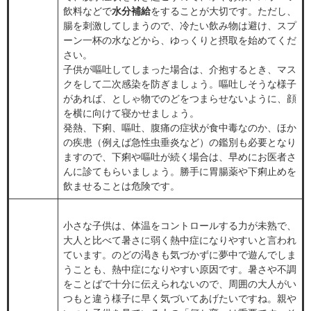
飲料などで
水分補給
をすることが大切です。ただし、
腸を刺激してしまうので、冷たい飲み物は避け、スプ
ーン一杯の水などから、ゆっくりと摂取を始めてくだ
さい。
子供が嘔吐してしまった場合は、介抱するとき、マス
クをして二次感染を防ぎましょう。嘔吐しそうな様子
があれば、としゃ物でのどをつまらせないように、顔
を横に向けて寝かせましょう。
発熱、下痢、嘔吐、腹痛の症状が食中毒なのか、ほか
の疾患（例えば急性虫垂炎など）の鑑別も必要となり
ますので、下痢や嘔吐が続く場合は、早めにお医者さ
んに診てもらいましょう。勝手に胃腸薬や下痢止めを
飲ませることは危険です。
小さな子供は、体温をコントロールする力が未熟で、
大人と比べて暑さに弱く熱中症になりやすいと言われ
ています。のどの渇きも気づかずに夢中で遊んでしま
うことも、熱中症になりやすい原因です。暑さや不調
をことばで十分に伝えられないので、周囲の大人がい
つもと違う様子に早く気づいてあげたいですね。親や