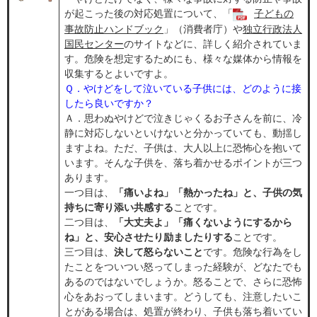
が起こった後の対応処置について、「
子どもの
事故防止ハンドブック
」（消費者庁）や
独立行政法人
国民センター
のサイトなどに、詳しく紹介されていま
す。危険を想定するためにも、様々な媒体から情報を
収集するとよいですよ。
Ｑ．やけどをして泣いている子供には、どのように接
したら良いですか？
Ａ．思わぬやけどで泣きじゃくるお子さんを前に、冷
静に対応しないといけないと分かっていても、動揺し
ますよね。ただ、子供は、大人以上に恐怖心を抱いて
います。そんな子供を、落ち着かせるポイントが三つ
あります。
一つ目は、
「痛いよね」「熱かったね」と、子供の気
持ちに寄り添い共感する
ことです。
二つ目は、
「大丈夫よ」「痛くないようにするから
ね」と、安心させたり励ましたりする
ことです。
三つ目は、
決して怒らないこと
です。危険な行為をし
たことをついつい怒ってしまった経験が、どなたでも
あるのではないでしょうか。怒ることで、さらに恐怖
心をあおってしまいます。どうしても、注意したいこ
とがある場合は、処置が終わり、子供も落ち着いてい