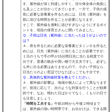
す。紫外線が深く到達しやすく、目や体全体の免疫に
も及ぶことが分かってきています。一方で、子供の成
長に必要な栄養素を作るためには、日光（紫外線）を
肌に浴びる時間を作ることが必要になります。
そこで、紫外線を過剰に浴びすぎないようにするポイ
ントを、現役の保育士さんに聞いてみました。
Ｑ．子供は日光（紫外線）に当たったほうがよいので
は？
Ａ．骨を作るために必要な栄養素ビタミンＤを作るた
めには、日光（紫外線）に当たることが必要ですが、
１日のうちで手の甲が15分間日光に当たる程度で十
分です。普通の散歩や買い物で大丈夫ですし、必ずし
も外に出る必要はありませんので、小さい子供なら、
日当たりのよい窓辺でひなたぼっこでも十分です。
Ｑ．具体的な紫外線対策を教えてください。
Ａ．紫外線の影響は、地域や個人によって異なります
が、状況に応じて、次のような対策を行うことが効果
的です。なお、晴れた日ばかりでなく、くもりの日で
も注意しましょう。
「時間を工夫する」
午前10時から午後２時頃まで
は、紫外線の強い時間帯です。お出かけは、できる限