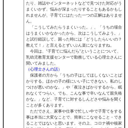
たり、雑誌やインターネットなどで見つけた対応がう
まくいかず、悩みが深まったりすることもあるかもし
れませんが、子育てにはたった一つの正解はありませ
ん。
「こうしてみたらうまくいった。」、「うちの場合
はうまくいかなかったから、次はこうしてみよう。」
と試行錯誤して、困った時には「どうしたらいいの？
教えて！」と言えるとずいぶん楽になりますね。
今回は、”子育てに悩んだら”ということについて、
乳幼児教育支援センターで勤務している心理士さんに
聞いてみました。
（心理士さんの話）
保護者の方から「うちの子はしてほしくないことば
かりする。ほかの子の様にいい子にできない。私のし
つけが悪いのかな。」や「夜泣きばかりするから、眠
れなくてつらい。でも、こんな事で辛いなんて親失格
かな。」など、子育てに対するしんどさや悩みを聞く
ことが多くあります。
ただでさえ、家事や仕事で忙しい中で子育てをする
事は本当に大変なことで、簡単にこなせること・でき
ることではないと思います。その上、コロナ禍や核家