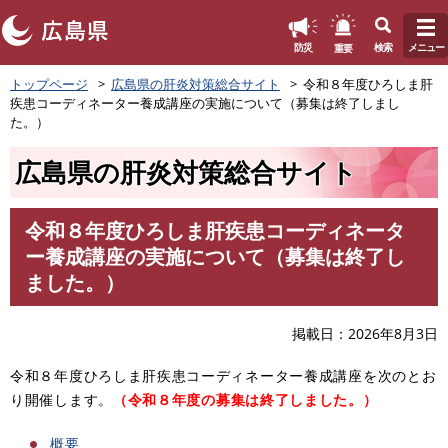
このページの本文へ
重要
防災
検索
メニュー
ペ
トップページ
広島県の肝炎対策総合サイト
令和８年度ひろしま肝
ー
疾患コーディネーター養成講座の実施について（募集は終了しまし
ジ
た。）
の
先
広島県の肝炎対策総合サイト
頭
で
す
令和８年度ひろしま肝疾患コーディネータ
。
本
ー養成講座の実施について（募集は終了し
文
ました。）
掲載日
2026年8月3日
令和８年度ひろしま肝疾患コーディネーター養成講座を次のとお
り開催します。
（令和８年度の募集は終了しました。）
概要