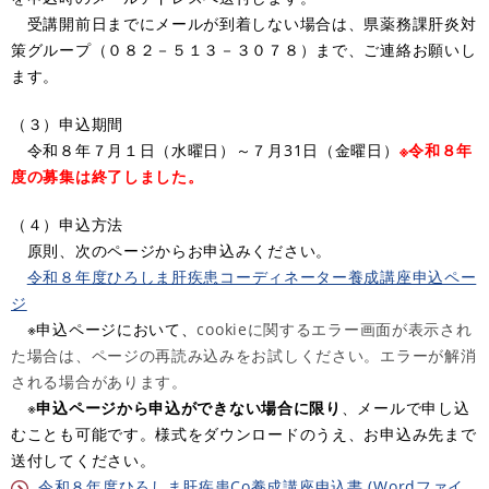
受講開前日までにメールが到着しない場合は、県薬務課肝炎対
策グループ（０８２－５１３－３０７８）まで、ご連絡お願いし
ます。
（３）申込期間
令和８年７月１日（水曜日）～７月31日（金曜日）
※令和８年
度の募集は終了しました。
（４）申込方法
原則、次のページからお申込みください。
令和８年度ひろしま肝疾患コーディネーター養成講座申込​ペー
ジ
※申込​ページにおいて、​
cookieに関するエラー画面が表示され
た場合は、ページの再読み込みをお試しください。エラーが解消
される場合があります。
※
申込​ページから申込ができない場合に限り
、メールで申し込
むことも可能です。様式をダウンロードのうえ、お申込み先まで
送付してください。
令和８年度ひろしま肝疾患Co養成講座申込書 (Wordファイ