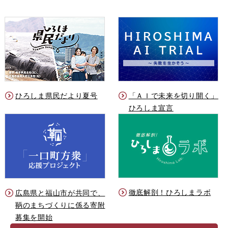
ひろしま県民だより夏号
「ＡＩで未来を切り開く」
ひろしま宣言
徹底解剖！ひろしまラボ
広島県と福山市が共同で、
鞆のまちづくりに係る寄附
募集を開始