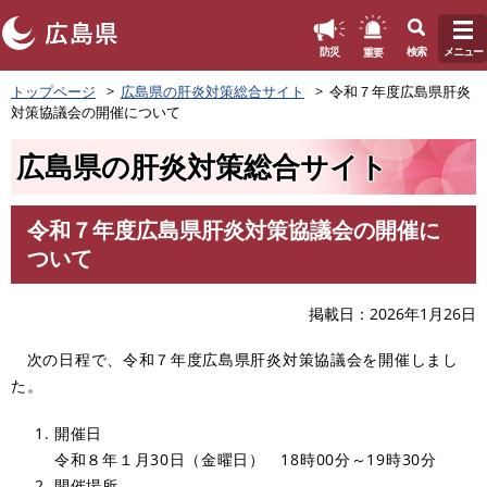
このページの本文へ
重要
防災
検索
メニュー
ペ
トップページ
広島県の肝炎対策総合サイト
令和７年度広島県肝炎
ー
対策協議会の開催について
ジ
の
広島県の肝炎対策総合サイト
先
頭
で
令和７年度広島県肝炎対策協議会の開催に
す
本
ついて
。
文
掲載日
2026年1月26日
次の日程で、令和７年度広島県肝炎対策協議会を開催しまし
た。
開催日
令和８年１月30日（金曜日） 18時00分～19時30分
開催場所