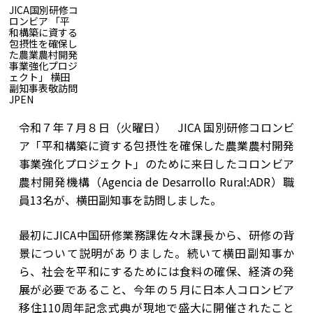
JICA国別研修コ
ロンビア 「平
和構築に資する
包摂性を確保し
た農業農村開発
事業強化プロジ
JICA国別研修コロンビア 「平和構築に資する包摂性を確保し
ェクト」 横田
た農業農村開発事業強化プロジェクト」 横田副知事表敬訪問
副知事表敬訪問
JP
EN
令和７年７月８日（火曜日） JICA 国別研修コロンビ
ア「平和構築に資する包摂性を確保した農業農村開発
事業強化プロジェクト」のために来日したコロンビア
農村開発機構（Agencia de Desarrollo Rural:ADR）職
員13名が、横田副知事を訪問しました。
最初にJICA中国研修業務課佐々木課長から、研修の背
景について説明がありました。続いて横田副知事か
ら、社会を平和にするためには食料の確保、経済の発
展が必要であること、今年の５月に日本人コロンビア
移住110周年記念式典が現地で盛大に開催されたこと