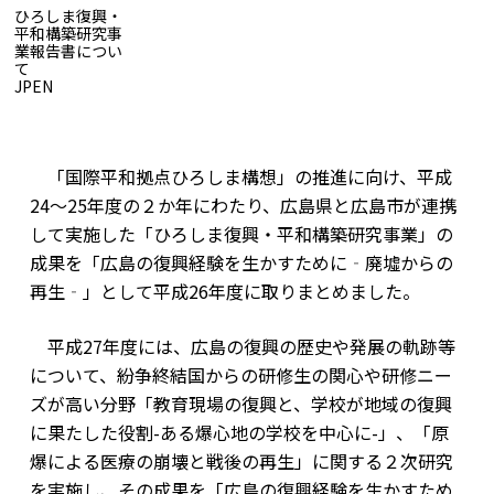
ひろしま復興・
平和構築研究事
業報告書につい
て
JP
EN
ひろしま復興・平和構築研究事業報告書について
「国際平和拠点ひろしま構想」の推進に向け、平成
24～25年度の２か年にわたり、広島県と広島市が連携
して実施した「ひろしま復興・平和構築研究事業」の
成果を「広島の復興経験を生かすために‐廃墟からの
再生‐」として平成26年度に取りまとめました。
平成27年度には、広島の復興の歴史や発展の軌跡等
について、紛争終結国からの研修生の関心や研修ニー
ズが高い分野「教育現場の復興と、学校が地域の復興
に果たした役割-ある爆心地の学校を中心に-」、「原
爆による医療の崩壊と戦後の再生」に関する２次研究
を実施し、その成果を「広島の復興経験を生かすため