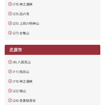
(19) 神之瀬峡
(23) 品の滝
(25) 上田の明神山
(27) 女亀山
庄原市
(8) 八国見山
(11) 指谷山
(19) 神之瀬峡
(22) 猫山
(24) 吾妻槙原谷