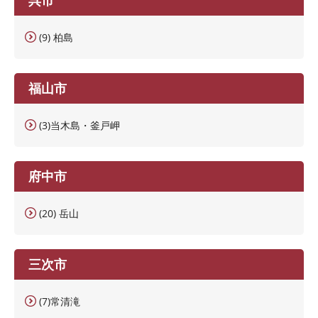
(9) 柏島
福山市
(3)当木島・釜戸岬
府中市
(20) 岳山
三次市
(7)常清滝