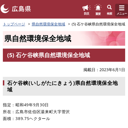
このページの本文へ
重要
防災
検索
メニュー
ペ
トップページ
県自然環境保全地域
(5) 石ケ谷峡県自然環境保全地域
ー
ジ
県自然環境保全地域
の
先
頭
(5) 石ケ谷峡県自然環境保全地域
で
本
す
文
。
掲載日
2023年6月1日
石ケ谷峡(いしがたにきょう)県自然環境保全地
域
指定：昭和49年9月30日
所在：広島市佐伯区湯来町大字菅沢
面積：​389.75ヘクタール