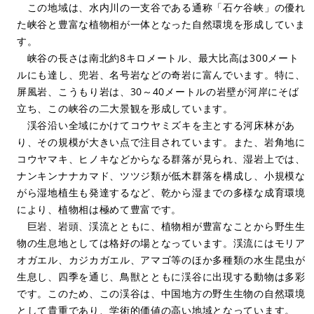
この地域は、水内川の一支谷である通称「石ケ谷峡」の優れ
た峡谷と豊富な植物相が一体となった自然環境を形成していま
す。
峡谷の長さは南北約8キロメートル、最大比高は300メート
ルにも達し、兜岩、名号岩などの奇岩に富んでいます。特に、
屏風岩、こうもり岩は、30～40メートルの岩壁が河岸にそば
立ち、この峡谷の二大景観を形成しています。
渓谷沿い全域にかけてコウヤミズキを主とする河床林があ
り、その規模が大きい点で注目されています。また、岩角地に
コウヤマキ、ヒノキなどからなる群落が見られ、湿岩上では、
ナンキンナナカマド、ツツジ類が低木群落を構成し、小規模な
がら湿地植生も発達するなど、乾から湿までの多様な成育環境
により、植物相は極めて豊富です。
巨岩、岩頭、渓流とともに、植物相が豊富なことから野生生
物の生息地としては格好の場となっています。渓流にはモリア
オガエル、カジカガエル、アマゴ等のほか多種類の水生昆虫が
生息し、四季を通じ、鳥獣とともに渓谷に出現する動物は多彩
です。このため、この渓谷は、中国地方の野生生物の自然環境
として貴重であり、学術的価値の高い地域となっています。