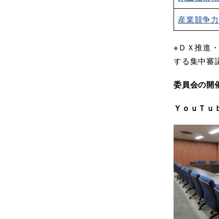
産業競争
※ＤＸ推進
する集中審
委員会の開
ＹｏｕＴｕ