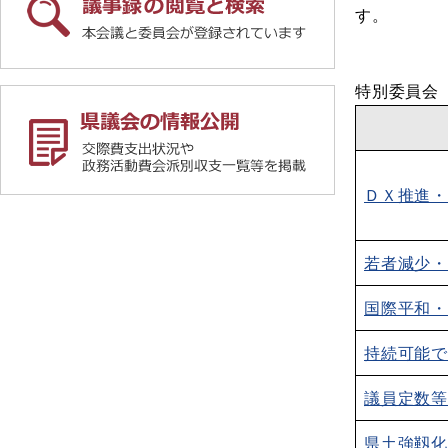
す。
特別委員会
ＤＸ推進・
若者減少・
国際平和
持続可能
議員定数
県土強靱