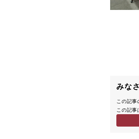
みな
この記事
満
この記事
足
容
度
易
度