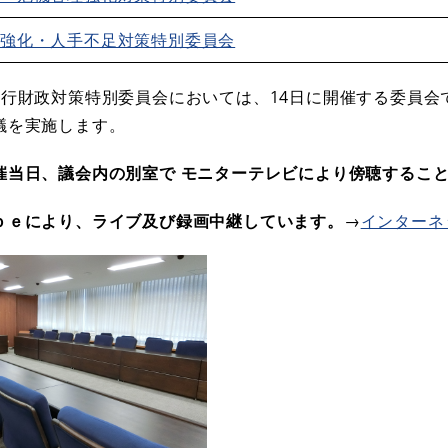
力強化・人手不足対策特別委員会
・行財政対策特別委員会においては、14日に開催する委員会で
議を実施します。
催当日、議会内の別室で モニターテレビにより傍聴するこ
ｂｅにより、ライブ及び録画中継しています。
→
インターネ