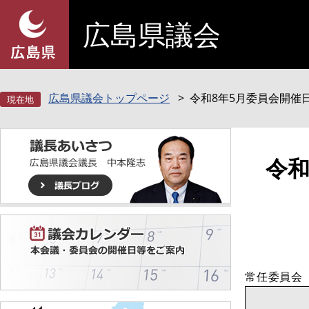
ペ
メ
広島県議会
ー
ニ
ジ
ュ
の
ー
先
を
頭
飛
広島県議会トップページ
令和8年5月委員会開催
で
ば
す
し
。
て
本
本
令和
文
文
へ
常任委員会