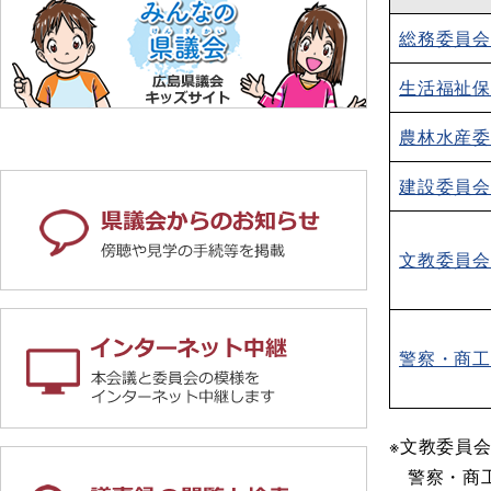
総務委員会
生活福祉
農林水産
建設委員会
文教委員会
警察・商工
※文教委員
​ 警察・