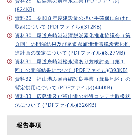
資料28 広島県の農林水産業 (PDFファイル)
(824KB)
資料29 令和８年度建設業の担い手確保に向けた
取組について (PDFファイル)(312KB)
資料30 尾道糸崎港港湾脱炭素化推進協議会（第
３回）の開催結果及び尾道糸崎港港湾脱炭素化推
進計画の策定について (PDFファイル)(8.27MB)
資料31 尾道糸崎港松永湾あり方検討会（第１
回）の開催結果について (PDFファイル)(393KB)
資料32 福山港ふ頭再編改良事業（箕島地区）の
暫定供用について (PDFファイル)(444KB)
資料33 広島港及び福山港の外貿コンテナ取扱状
況について (PDFファイル)(326KB)
報告事項