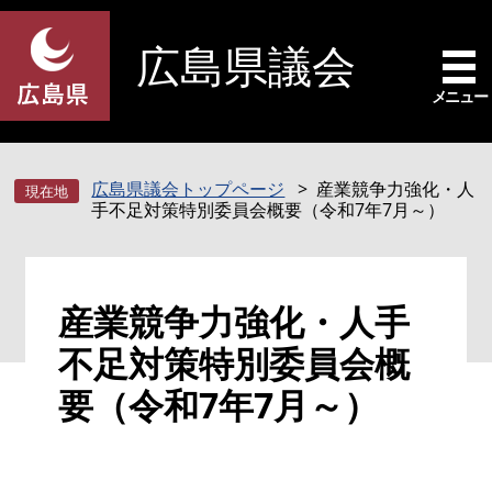
ペ
メ
ー
ニ
広島県議会
ジ
ュ
の
ー
メニュー
先
を
頭
飛
で
ば
広島県議会トップページ
産業競争力強化・人
す
し
手不足対策特別委員会概要（令和7年7月～）
。
て
本
文
本
へ
産業競争力強化・人手
文
不足対策特別委員会概
要（令和7年7月～）