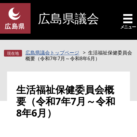
ペ
メ
ー
ニ
広島県議会
ジ
ュ
の
ー
メニュー
先
を
頭
飛
で
ば
広島県議会トップページ
生活福祉保健委員会
す
し
概要（令和7年7月～令和8年6月）
。
て
本
文
本
へ
生活福祉保健委員会概
文
要（令和7年7月～令和
8年6月）