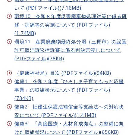
いて (PDFファイル)(7.16MB)
環境10 令和８年度災害廃棄物処理対策に係る研
修・訓練等の実施について (PDFファイル)
(1.74MB)
環境11 産業廃棄物最終処分場（三原市）の設置
許可取消訴訟控訴審に係る判決言渡しについて
(PDFファイル)(78KB)
（健康福祉局）目次 (PDFファイル)(94KB)
健康1 令和７年度「ひろしま子育てもっと応援
事業」の取組状況について (PDFファイル)
(734KB)
健康2 旧優生保護法補償金等支給法への対応状
況について (PDFファイル)(1.41MB)
健康3 「高度医療・人材育成拠点」の整備に向
けた取組状況について (PDFファイル)(656KB)