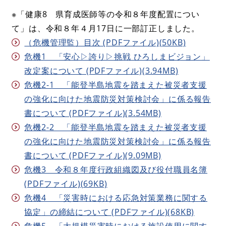
※「健康8 県育成医師等の令和８年度配置につい
て」は、令和８年４月17日に一部訂正しました。​
（危機管理監）目次 (PDFファイル)(50KB)
危機1 「安心▷誇り▷挑戦 ひろしまビジョン」
改定案について (PDFファイル)(3.94MB)
危機2-1 「能登半島地震を踏まえた被災者支援
の強化に向けた地震防災対策検討会」に係る報告
書について (PDFファイル)(3.54MB)
危機2-2 「能登半島地震を踏まえた被災者支援
の強化に向けた地震防災対策検討会」に係る報告
書について (PDFファイル)(9.09MB)
危機3 令和８年度行政組織図及び役付職員名簿
(PDFファイル)(69KB)
危機4 「災害時における応急対策業務に関する
協定」の締結について (PDFファイル)(68KB)
危機5 「大規模災害時における施設使用に関す