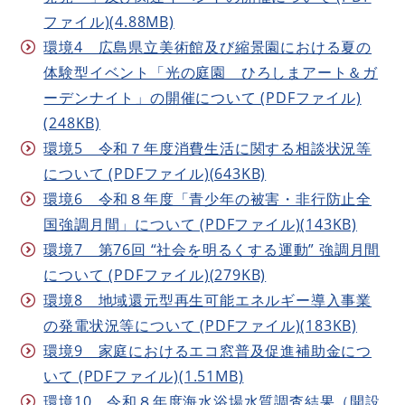
ファイル)(4.88MB)
環境4 広島県立美術館及び縮景園における夏の
体験型イベント「光の庭園 ひろしまアート＆ガ
ーデンナイト」の開催について (PDFファイル)
(248KB)
環境5 令和７年度消費生活に関する相談状況等
について (PDFファイル)(643KB)
環境6 令和８年度「青少年の被害・非行防止全
国強調月間」について (PDFファイル)(143KB)
環境7 第76回 “社会を明るくする運動” 強調月間
について (PDFファイル)(279KB)
環境8 地域還元型再生可能エネルギー導入事業
の発電状況等について (PDFファイル)(183KB)
環境9 家庭におけるエコ窓普及促進補助金につ
いて (PDFファイル)(1.51MB)
環境10 令和８年度海水浴場水質調査結果（開設