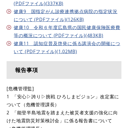
(PDFファイル)(337KB)
健康9 国指定がん診療連携拠点病院の指定状況
について (PDFファイル)(126KB)
健康10 令和６年度広島県の国民健康保険医療費
等の概況について (PDFファイル)(483KB)
健康11 認知症普及啓発に係る講演会の開催につ
いて (PDFファイル)(1.02MB)
報告事項
[危機管理監]
1 「安心▷誇り▷挑戦 ひろしまビジョン」改定案に
ついて（危機管理課長）
2 「能登半島地震を踏まえた被災者支援の強化に向
けた地震防災対策検討会」に係る報告書について