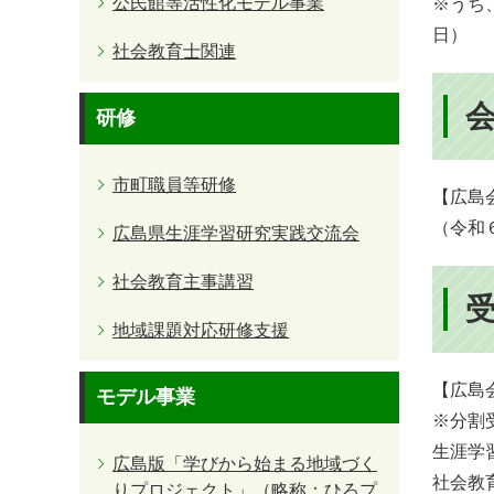
公民館等活性化モデル事業
※うち
日）
社会教育士関連
研修
市町職員等研修
【広島
（令和
広島県生涯学習研究実践交流会
社会教育主事講習
地域課題対応研修支援
【広島会
モデル事業
※分割
生涯学習
広島版「学びから始まる地域づく
社会教育
りプロジェクト」（略称：ひろプ