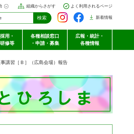
助
組織からさがす
よく利用されるページ
新着
情報
採用・
各種相談窓口
広報・統計・
研修等
・申請・募集
各種情報
主事講習［Ｂ］（広島会場）報告