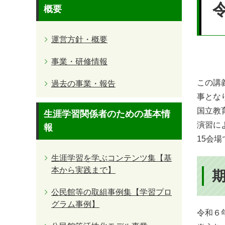
文
概要
運営方針・概要
事業・研修情報
この講
過去の事業・報告
事とな
国立教
生涯学習関係者のための基本情
演習に
報
15会
生涯学習を学ぶコンテンツ集【基
本から実践まで】
公民館等の取組事例集【学習プロ
グラム事例】
令和６