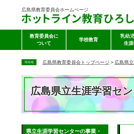
広島県教育委員会
ホームページ
教育委員会に
乳幼児
学校教育
ついて
生涯
ペ
ー
広島県教育委員会トップページ
>
広島県立
現在地
ジ
の
先
広島県立生涯学習セン
頭
で
す。
本
県立生涯学習センターの事業・