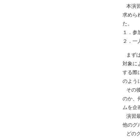
本演習
求めら
た。
１．参
２．一
まずは
対象に
する際
のよう
その後
のか、
ムを企
演習最
他のグ
どのグ