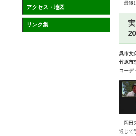
最後に
アクセス・地図
実
リンク集
2
呉市文
竹原市
コーデ
岡田先
通じて