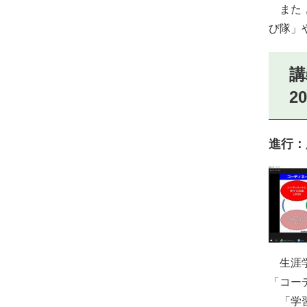
また，
び隊」
講
2
進行：
生涯学
「コー
「学習