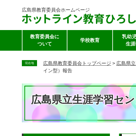
広島県教育委員会
ホームページ
教育委員会に
乳幼児
学校教育
ついて
生涯
ペ
ー
広島県教育委員会トップページ
>
広島県立
現在地
ジ
イン型）報告
の
先
頭
広島県立生涯学習セン
で
す。