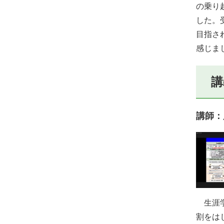
の乗り
した。
目指さ
感じま
講
講師：
生涯学
割をは