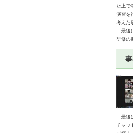
た上で
演習を
考えた
最後に
研修の
事
最後は
チャッ