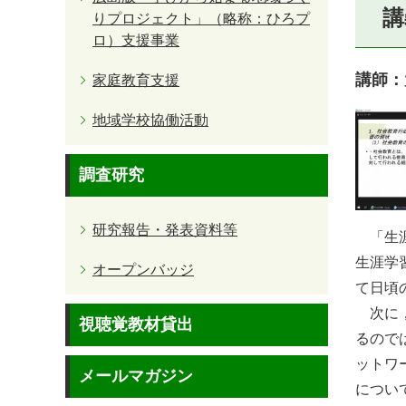
講
りプロジェクト」（略称：ひろプ
ロ）支援事業
講師：
家庭教育支援
地域学校協働活動
調査研究
研究報告・発表資料等
「生涯
生涯学
オープンバッジ
て日頃
次に，
視聴覚教材貸出
るので
ットワ
メールマガジン
につい