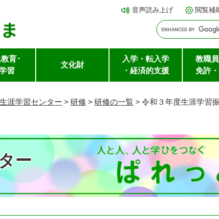
メ
本文へ
音声読み上げ
閲覧補
ニ
ュ
ー
教育･
入学・転入学
教職員
を
文化財
学習
・経済的支援
免許・
飛
ば
生涯学習センター
>
研修
>
研修の一覧
>
令和３年度生涯学習
し
て
ター