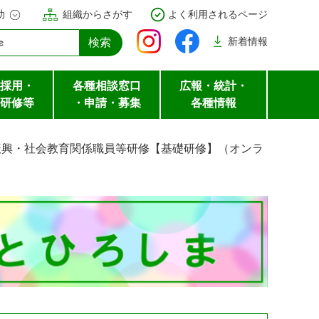
助
組織からさがす
よく利用されるページ
新着
情報
採用・
各種相談窓口
広報・統計・
研修等
・申請・募集
各種情報
振興・社会教育関係職員等研修【基礎研修】（オンラ