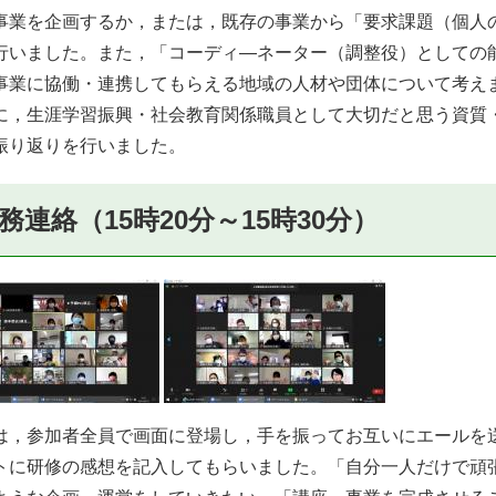
事業を企画するか，または，既存の事業から「要求課題（個人
行いました。また，「コーディ―ネーター（調整役）としての
事業に協働・連携してもらえる地域の人材や団体について考え
，生涯学習振興・社会教育関係職員として大切だと思う資質
振り返りを行いました。
務連絡（15時20分～15時30分）
，参加者全員で画面に登場し，手を振ってお互いにエールを
トに研修の感想を記入してもらいました。「自分一人だけで頑