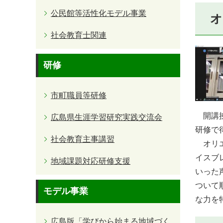
公民館等活性化モデル事業
オ
社会教育士関連
研修
市町職員等研修
開講挨
広島県生涯学習研究実践交流会
研修で
社会教育主事講習
オリエ
イスブ
地域課題対応研修支援
いった
ついて
モデル事業
な力を
広島版「学びから始まる地域づく