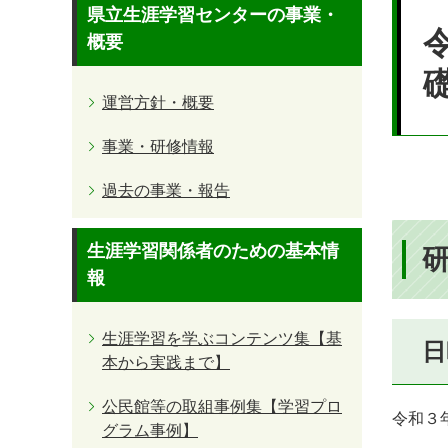
本
県立生涯学習センターの事業・
文
概要
運営方針・概要
事業・研修情報
過去の事業・報告
生涯学習関係者のための基本情
研
報
生涯学習を学ぶコンテンツ集【基
日
本から実践まで】
公民館等の取組事例集【学習プロ
令和３年
グラム事例】