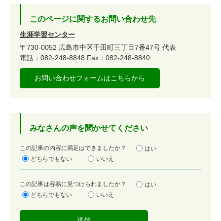
このページに関するお問い合わせ先
生涯学習センター
〒730-0052
広島市中区千田町三丁目7番47号
代表
電話：082-248-8848
Fax：082-248-8840
お問い合わせフォームはこちらから
みなさんの声を聞かせてください
満
この記事の内容に満足はできましたか？
はい
足
どちらでもない
いいえ
度
容
この記事は容易に見つけられましたか？
はい
易
どちらでもない
いいえ
度