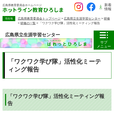
ペ
新着
広島県教育委員会
ホームページ
ー
情報
ジ
の
広島県教育委員会トップページ
>
広島県立生涯学習センター
>
研修
現在地
>
研修の一覧
>
「ワクワク学び隊」活性化ミーティング報告
先
頭
広島県立生涯学習センター
で
す。
サブ
メニュー
本
文
「ワクワク学び隊」活性化ミーテ
ィング報告
「ワクワク学び隊」活性化ミーティング報
告