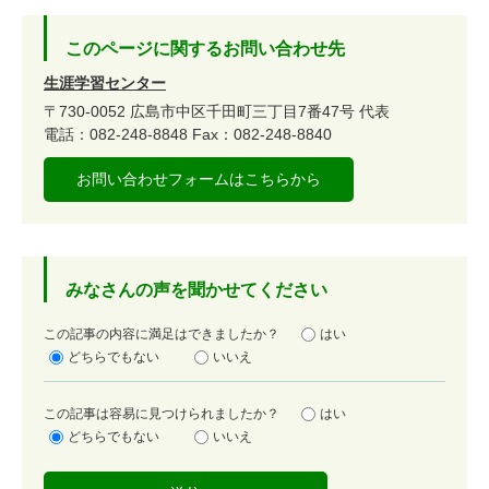
このページに関するお問い合わせ先
生涯学習センター
〒730-0052
広島市中区千田町三丁目7番47号
代表
電話：082-248-8848
Fax：082-248-8840
お問い合わせフォームはこちらから
みなさんの声を聞かせてください
満
この記事の内容に満足はできましたか？
はい
足
どちらでもない
いいえ
度
容
この記事は容易に見つけられましたか？
はい
易
どちらでもない
いいえ
度