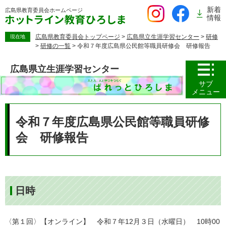
ペ
新着
広島県教育委員会
ホームページ
ー
情報
ジ
の
広島県教育委員会トップページ
>
広島県立生涯学習センター
>
研修
現在地
>
研修の一覧
>
令和７年度広島県公民館等職員研修会 研修報告
先
頭
広島県立生涯学習センター
で
す。
サブ
メニュー
本
文
令和７年度広島県公民館等職員研修
会 研修報告
日時
〈第１回〉【オンライン】 令和７年12月３日（水曜日） 10時00