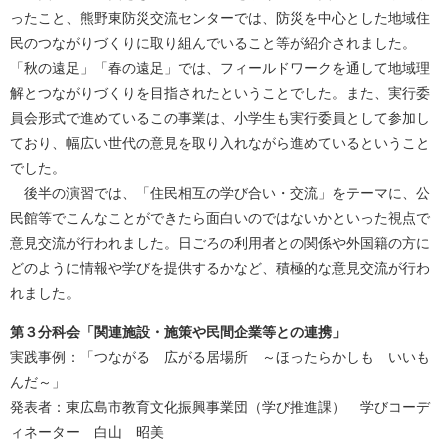
ったこと、熊野東防災交流センターでは、防災を中心とした地域住
民のつながりづくりに取り組んでいること等が紹介されました。
「秋の遠足」「春の遠足」では、フィールドワークを通して地域理
解とつながりづくりを目指されたということでした。また、実行委
員会形式で進めているこの事業は、小学生も実行委員として参加し
ており、幅広い世代の意見を取り入れながら進めているということ
でした。
後半の演習では、「住民相互の学び合い・交流」をテーマに、公
民館等でこんなことができたら面白いのではないかといった視点で
意見交流が行われました。日ごろの利用者との関係や外国籍の方に
どのように情報や学びを提供するかなど、積極的な意見交流が行わ
れました。
第３分科会「関連施設・施策や民間企業等との連携​」
​実践事例：「つながる 広がる居場所 ～ほったらかしも いいも
んだ～」
発表者：東広島市教育文化振興事業団（学び推進課） 学びコーデ
ィネーター 白山 昭美