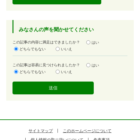
みなさんの声を聞かせてください
満
この記事の内容に満足はできましたか？
はい
足
どちらでもない
いいえ
度
容
この記事は容易に見つけられましたか？
はい
易
どちらでもない
いいえ
度
サイトマップ
このホームページについて
個人情報の取り扱いについて
免責事項