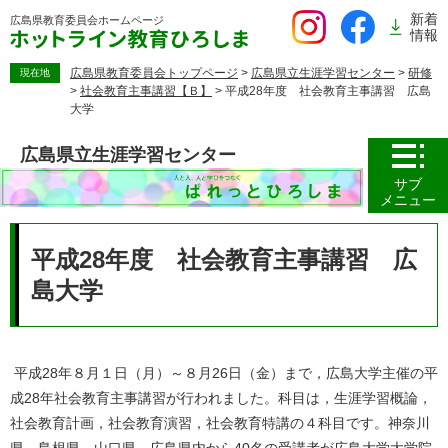
ペ
新着
広島県教育委員会
ホームページ
ー
情報
ジ
の
広島県教育委員会トップページ
>
広島県立生涯学習センター
>
研修
現在地
>
社会教育主事講習【Ｂ】
>
平成28年度 社会教育主事講習 広島
先
大学
頭
で
広島県立生涯学習センター
す。
サブ
メニュー
本
文
平成28年度 社会教育主事講習 広
島大学
平成28年８月１日（月）～８月26日（金）まで，広島大学主催の平
成28年社会教育主事講習が行われました。科目は，生涯学習概論，
社会教育計画，社会教育演習，社会教育特講の４科目です。神奈川