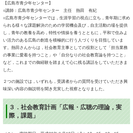
【広島市青少年センター】
○講師：広島市青少年センター 主任 熱田 有紀
○広島市青少年センターでは，生涯学習の視点に立ち，青年期に求め
られる様々な課題解決のための学習機会及び，自主活動の場を提供
し，青年の教養を高め，特性や情操を養うとともに，平和で住みよ
い活力のある広島の創造を積極的に行う人づくりを目指していま
す。熱田さんからは，社会教育主事としての役割として「担当業務
の事業に愛着を持つこと」や「自分なりの社会教育論を持つこと」
など，これまでの御経験を踏まえて心に残る講話をしていただきま
した。
２つの施設では，いずれも，受講者からの質問を受けていただき興
味深い内容の御説明を聞き充実した視察となりました。
３．社会教育計画「広報・広聴の理論，実
際，課題」