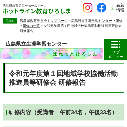
ペ
新着
広島県教育委員会
ホームページ
ー
情報
ジ
の
広島県教育委員会トップページ
>
広島県立生涯学習センター
>
研修
現在地
>
研修の一覧
>
令和元年度第１回地域学校協働活動推進員等研修会
先
研修報告
頭
で
広島県立生涯学習センター
す。
サブ
メニュー
本
文
令和元年度第１回地域学校協働活動
推進員等研修会 研修報告
研修内容（受講者 午前34名，午後33名）