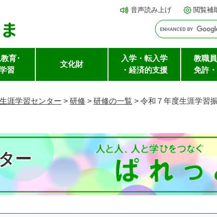
メ
本文へ
音声読み上げ
閲覧補
ニ
ュ
ー
教育･
入学・転入学
教職員
を
文化財
学習
・経済的支援
免許・
飛
ば
生涯学習センター
>
研修
>
研修の一覧
>
令和７年度生涯学習
し
て
ター