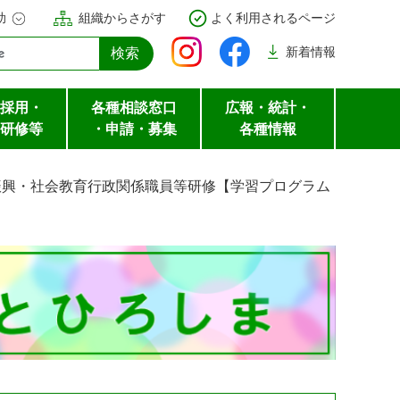
助
組織からさがす
よく利用されるページ
新着
情報
採用・
各種相談窓口
広報・統計・
研修等
・申請・募集
各種情報
振興・社会教育行政関係職員等研修【学習プログラム