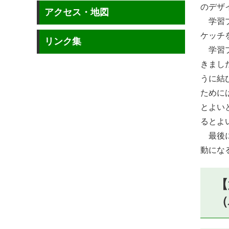
のデザ
アクセス・地図
学習プ
ケッチ
リンク集
学習プ
きまし
うに結
ために
とよい
るとよ
最後に
動にな
【
（