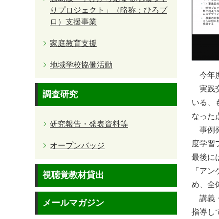
りプロジェクト」（略称：ひろプ
ロ）支援事業
家庭教育支援
地域学校協働活動
今年度
実践交
調査研究
いる、
なった
研究報告・発表資料等
事例発
度学習
オープンバッジ
最後に
「アン
視聴覚教材貸出
め、全
講義・
メールマガジン
指導し