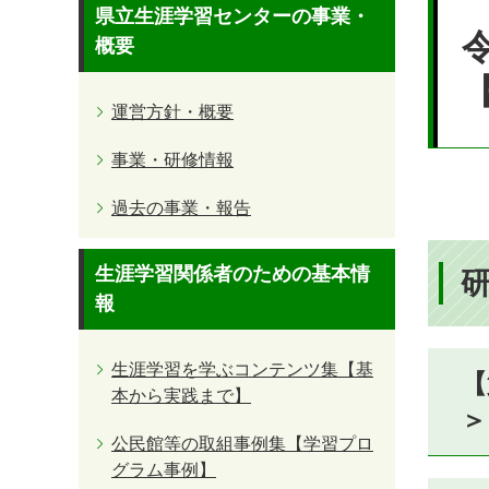
本
県立生涯学習センターの事業・
文
概要
運営方針・概要
事業・研修情報
過去の事業・報告
生涯学習関係者のための基本情
研
報
生涯学習を学ぶコンテンツ集【基
【
本から実践まで】
＞
公民館等の取組事例集【学習プロ
グラム事例】