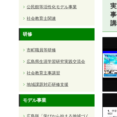
実
公民館等活性化モデル事業
事
社会教育士関連
講
研修
市町職員等研修
広島県生涯学習研究実践交流会
社会教育主事講習
地域課題対応研修支援
モデル事業
広島版「学びから始まる地域づく