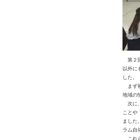
第２回
以外に
した。
まず初
地域の
次に、
ことや
ました
ラム自
これら