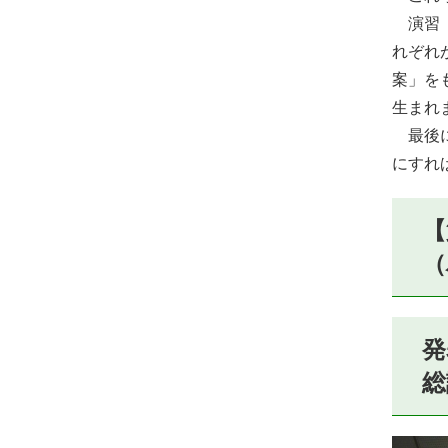
演習「
れぞれ
案」を
生まれ
最後に
にすれ
【
（
発
総