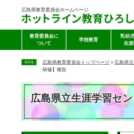
広島県教育委員会
ホームページ
教育委員会に
乳幼児
学校教育
ついて
生涯
ペ
ー
広島県教育委員会トップページ
>
広島県立
現在地
ジ
研修】報告
の
先
頭
広島県立生涯学習セン
で
す。