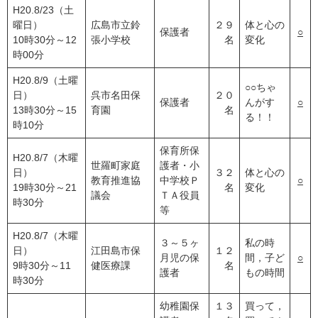
H20.8/23（土
曜日）
広島市立鈴
２９
体と心の
保護者
○
10時30分～12
張小学校
名
変化
時00分
H20.8/9（土曜
○○ちゃ
日）
呉市名田保
２０
保護者
んがす
○
13時30分～15
育園
名
る！！
時10分
保育所保
H20.8/7（木曜
世羅町家庭
護者・小
日）
３２
体と心の
教育推進協
中学校Ｐ
○
19時30分～21
名
変化
議会
ＴＡ役員
時30分
等
H20.8/7（木曜
３～５ヶ
私の時
日）
江田島市保
１２
月児の保
間，子ど
○
9時30分～11
健医療課
名
護者
もの時間
時30分
幼稚園保
１３
買って，