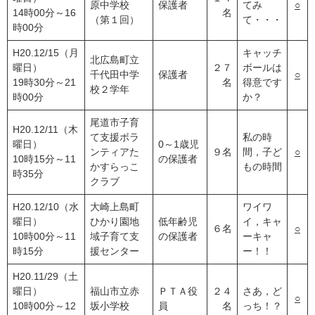
原中学校
保護者
てみ
○
14時00分～16
名
（第１回）
て・・・
時00分
H20.12/15（月
キャッチ
北広島町立
曜日）
２７
ボールは
千代田中学
保護者
○
19時30分～21
名
得意です
校２学年
時00分
か？
尾道市子育
H20.12/11（木
て支援ボラ
私の時
曜日）
0～1歳児
ンティアた
９名
間，子ど
○
10時15分～11
の保護者
かすらっこ
もの時間
時35分
クラブ
H20.12/10（水
大崎上島町
ワイワ
曜日）
ひかり園地
低年齢児
イ，キャ
６名
○
10時00分～11
域子育て支
の保護者
ーキャ
時15分
援センター
ー！！
H20.11/29（土
曜日）
福山市立赤
ＰＴＡ役
２４
さあ，ど
○
10時00分～12
坂小学校
員
名
っち！？