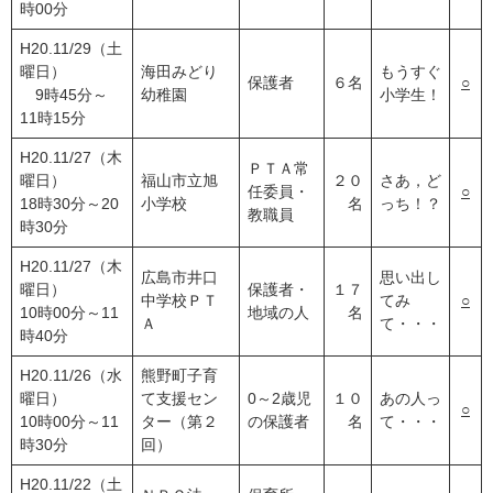
時00分
H20.11/29（土
曜日）
海田みどり
もうすぐ
保護者
６名
○
9時45分～
幼稚園
小学生！
11時15分
H20.11/27（木
ＰＴＡ常
曜日）
福山市立旭
２０
さあ，ど
任委員・
○
18時30分～20
小学校
名
っち！？
教職員
時30分
H20.11/27（木
広島市井口
思い出し
曜日）
保護者・
１７
中学校ＰＴ
てみ
○
10時00分～11
地域の人
名
Ａ
て・・・
時40分
H20.11/26（水
熊野町子育
曜日）
て支援セン
0～2歳児
１０
あの人っ
○
10時00分～11
ター（第２
の保護者
名
て・・・
時30分
回）
H20.11/22（土