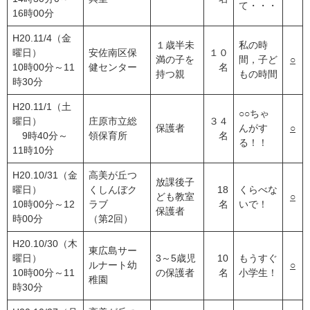
て・・・
16時00分
H20.11/4（金
１歳半未
私の時
曜日）
安佐南区保
１０
満の子を
間，子ど
○
10時00分～11
健センター
名
持つ親
もの時間
時30分
H20.11/1（土
○○ちゃ
曜日）
庄原市立総
３４
保護者
んがす
○
9時40分～
領保育所
名
る！！
11時10分
H20.10/31（金
高美が丘つ
放課後子
曜日）
くしんぼク
18
くらべな
ども教室
○
10時00分～12
ラブ
名
いで！
保護者
時00分
（第2回）
H20.10/30（木
東広島サー
曜日）
3～5歳児
10
もうすぐ
ルナート幼
○
10時00分～11
の保護者
名
小学生！
稚園
時30分