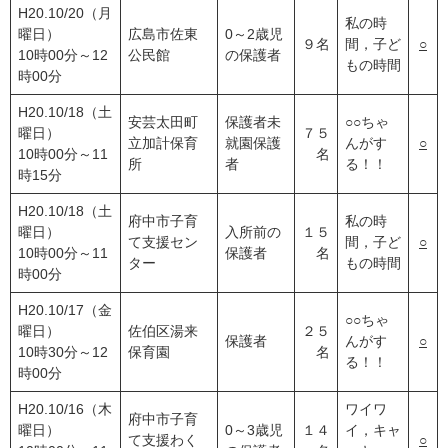
H20.10/20（月
私の時
曜日）
広島市佐東
0～2歳児
９名
間，子ど
○
10時00分～12
公民館
の保護者
もの時間
時00分
H20.10/18（土
安芸太田町
保護者未
○○ちゃ
曜日）
７５
立加計保育
就園保護
んがす
○
10時00分～11
名
所
者
る！！
時15分
H20.10/18（土
府中市子育
私の時
曜日）
入所前の
１５
て支援セン
間，子ど
○
10時00分～11
保護者
名
ター
もの時間
時00分
H20.10/17（金
○○ちゃ
曜日）
佐伯区湯来
２５
保護者
んがす
○
10時30分～12
保育園
名
る！！
時00分
H20.10/16（木
ワイワ
府中市子育
曜日）
0～3歳児
１４
イ，キャ
て支援わく
○