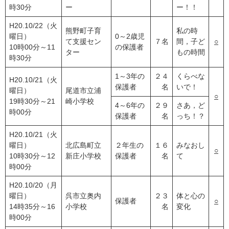
時30分
ー
ー！！
H20.10/22（火
熊野町子育
私の時
曜日）
0～2歳児
て支援セン
７名
間，子ど
○
10時00分～11
の保護者
ター
もの時間
時30分
1～3年の
２４
くらべな
H20.10/21（火
保護者
名
いで！
曜日）
尾道市立浦
○
19時30分～21
崎小学校
4～6年の
２９
さあ，ど
時00分
保護者
名
っち！？
H20.10/21（火
曜日）
北広島町立
２年生の
１６
みなおし
○
10時30分～12
新庄小学校
保護者
名
て
時00分
H20.10/20（月
曜日）
呉市立奥内
２３
体と心の
保護者
○
14時35分～16
小学校
名
変化
時00分