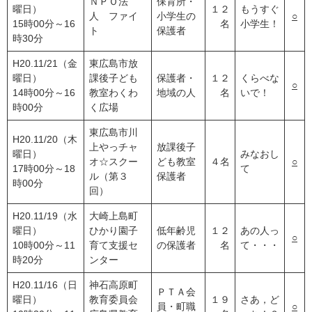
ＮＰＯ法
保育所・
曜日）
１２
もうすぐ
人 ファイ
小学生の
○
15時00分～16
名
小学生！
ト
保護者
時30分
H20.11/21（金
東広島市放
曜日）
課後子ども
保護者・
１２
くらべな
○
14時00分～16
教室わくわ
地域の人
名
いで！
時00分
く広場
東広島市川
H20.11/20（木
上やっチャ
放課後子
曜日）
みなおし
オ☆スクー
ども教室
４名
○
17時00分～18
て
ル（第３
保護者
時00分
回）
H20.11/19（水
大崎上島町
曜日）
ひかり園子
低年齢児
１２
あの人っ
○
10時00分～11
育て支援セ
の保護者
名
て・・・
時20分
ンター
H20.11/16（日
神石高原町
ＰＴＡ会
曜日）
教育委員会
１９
さあ，ど
員・町職
○