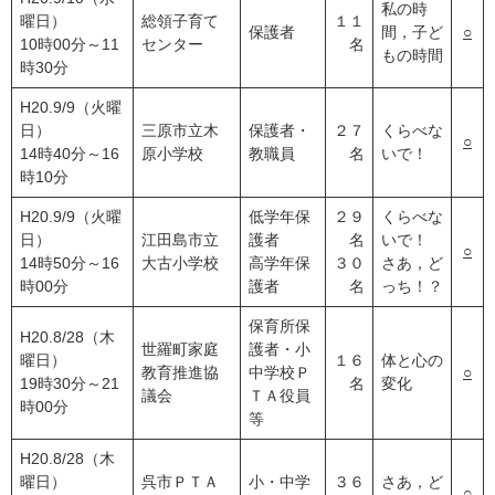
私の時
曜日）
総領子育て
１１
保護者
間，子ど
○
10時00分～11
センター
名
もの時間
時30分
H20.9/9（火曜
日）
三原市立木
保護者・
２７
くらべな
○
14時40分～16
原小学校
教職員
名
いで！
時10分
H20.9/9（火曜
低学年保
２９
くらべな
日）
江田島市立
護者
名
いで！
○
14時50分～16
大古小学校
高学年保
３０
さあ，ど
時00分
護者
名
っち！？
保育所保
H20.8/28（木
世羅町家庭
護者・小
曜日）
１６
体と心の
教育推進協
中学校Ｐ
○
19時30分～21
名
変化
議会
ＴＡ役員
時00分
等
H20.8/28（木
曜日）
呉市ＰＴＡ
小・中学
３６
さあ，ど
○