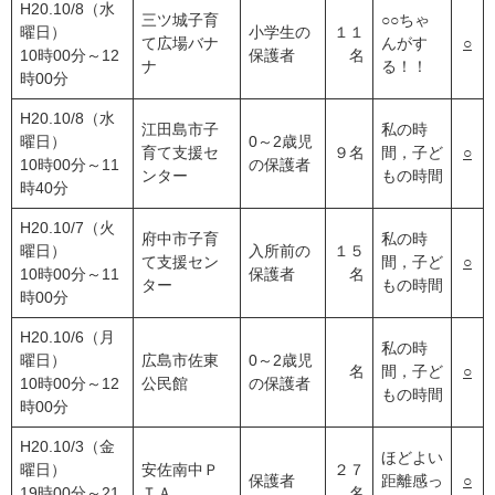
H20.10/8（水
三ツ城子育
○○ちゃ
曜日）
小学生の
１１
て広場バナ
んがす
○
10時00分～12
保護者
名
ナ
る！！
時00分
H20.10/8（水
江田島市子
私の時
曜日）
0～2歳児
育て支援セ
９名
間，子ど
○
10時00分～11
の保護者
ンター
もの時間
時40分
H20.10/7（火
府中市子育
私の時
曜日）
入所前の
１５
て支援セン
間，子ど
○
10時00分～11
保護者
名
ター
もの時間
時00分
H20.10/6（月
私の時
曜日）
広島市佐東
0～2歳児
名
間，子ど
○
10時00分～12
公民館
の保護者
もの時間
時00分
H20.10/3（金
ほどよい
曜日）
安佐南中Ｐ
２７
保護者
距離感っ
○
19時00分～21
ＴＡ
名