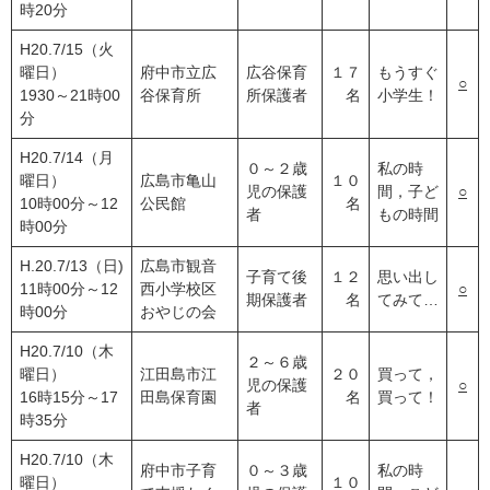
時20分
H20.7/15（火
曜日）
府中市立広
広谷保育
１７
もうすぐ
○
1930～21時00
谷保育所
所保護者
名
小学生！
分
H20.7/14（月
０～２歳
私の時
曜日）
広島市亀山
１０
児の保護
間，子ど
○
10時00分～12
公民館
名
者
もの時間
時00分
H.20.7/13（日)
広島市観音
子育て後
１２
思い出し
11時00分～12
西小学校区
○
期保護者
名
てみて…
時00分
おやじの会
H20.7/10（木
２～６歳
曜日）
江田島市江
２０
買って，
児の保護
○
16時15分～17
田島保育園
名
買って！
者
時35分
H20.7/10（木
府中市子育
０～３歳
私の時
曜日）
１０