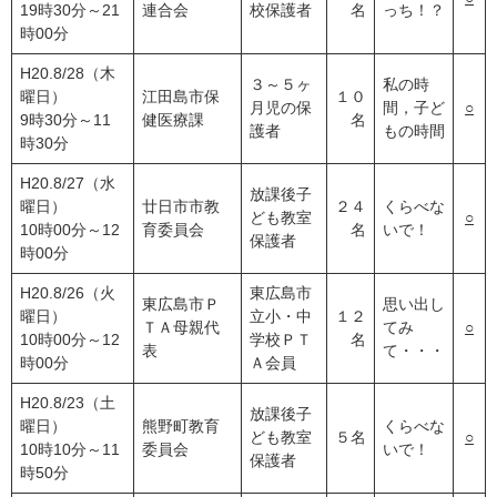
19時30分～21
連合会
校保護者
名
っち！？
時00分
H20.8/28（木
３～５ヶ
私の時
曜日）
江田島市保
１０
月児の保
間，子ど
○
9時30分～11
健医療課
名
護者
もの時間
時30分
H20.8/27（水
放課後子
曜日）
廿日市市教
２４
くらべな
ども教室
○
10時00分～12
育委員会
名
いで！
保護者
時00分
H20.8/26（火
東広島市
東広島市Ｐ
思い出し
曜日）
立小・中
１２
ＴＡ母親代
てみ
○
10時00分～12
学校ＰＴ
名
表
て・・・
時00分
Ａ会員
H20.8/23（土
放課後子
曜日）
熊野町教育
くらべな
ども教室
５名
○
10時10分～11
委員会
いで！
保護者
時50分