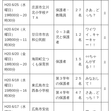
H20.6/25（水
庄原市立川
曜日）
保護者・
２７
さあ，ど
北小学校Ｐ
○
19時00分～20
教職員
名
っち？
ＴＡ
時30分
H20.6/24（火
ワイワ
０～３歳
曜日）
廿日市市吉
１２
イ，キャ
児と保護
○
10時00分～11
和公民館
名
ーキャ
者
時30分
ー！！
H20.6/20（金
○○ちゃ
曜日）
海田町立つ
１５
保護者
んがす
○
18時30分～20
くも保育所
名
る！！
時00分
第３学年
２５
みなおし
H20.6/18（水
の保護者
名
て！
曜日）
東広島市立
○
15時00分～16
西条小学校
第４学年
４７
さあ，ど
時30分
の保護者
名
っち！？
H20.6/17（水
広島市安佐