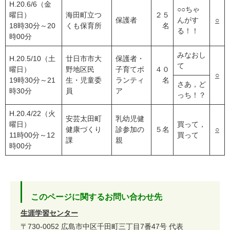
H.20.6/6（金
○○ちゃ
曜日）
海田町立つ
２５
保護者
んがす
○
18時30分～20
くも保育所
名
る！！
時00分
みなおし
H.20.5/10（土
廿日市市大
保護者・
て
曜日）
野地区民
子育てボ
４０
○
19時30分～21
生・児童委
ランティ
名
さあ，ど
時30分
員
ア
っち！？
H.20.4/22（火
安芸太田町
乳幼児健
曜日）
買って，
健康づくり
診参加の
５名
○
11時00分～12
買って
課
親
時00分
このページに関するお問い合わせ先
生涯学習センター
〒730-0052
広島市中区千田町三丁目7番47号
代表