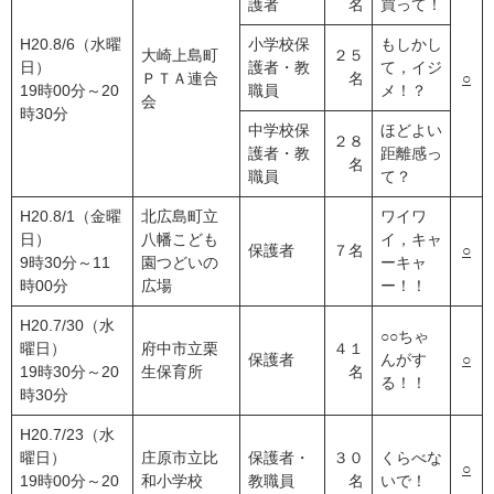
護者
名
買って！
H20.8/6（水曜
小学校保
もしかし
大崎上島町
２５
日）
護者・教
て，イジ
ＰＴＡ連合
名
○
19時00分～20
職員
メ！？
会
時30分
中学校保
ほどよい
２８
護者・教
距離感っ
名
職員
て？
H20.8/1（金曜
北広島町立
ワイワ
日）
八幡こども
イ，キャ
保護者
７名
○
9時30分～11
園つどいの
ーキャ
時00分
広場
ー！！
H20.7/30（水
○○ちゃ
曜日）
府中市立栗
４１
保護者
んがす
○
19時30分～20
生保育所
名
る！！
時30分
H20.7/23（水
曜日）
庄原市立比
保護者・
３０
くらべな
○
19時00分～20
和小学校
教職員
名
いで！