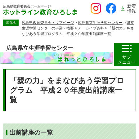
ペ
新着
広島県教育委員会
ホームページ
ー
情報
ジ
の
広島県教育委員会トップページ
>
広島県立生涯学習センター
>
県立
現在地
生涯学習センターの事業・概要
>
アーカイブ資料
>
「親の力」をま
先
なびあう学習プログラム 平成２０年度出前講座一覧
頭
で
広島県立生涯学習センター
す。
サブ
メニュー
本
文
「親の力」をまなびあう学習プロ
グラム 平成２０年度出前講座一
覧
出前講座の一覧