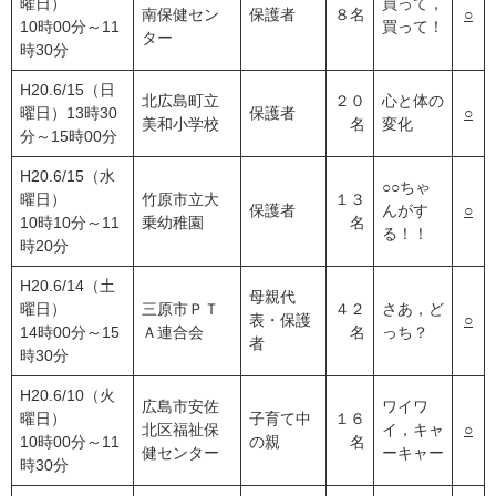
曜日）
買って，
南保健セン
保護者
８名
○
10時00分～11
買って！
ター
時30分
H20.6/15（日
北広島町立
２０
心と体の
曜日）13時30
保護者
○
美和小学校
名
変化
分～15時00分
H20.6/15（水
○○ちゃ
曜日）
竹原市立大
１３
保護者
んがす
○
10時10分～11
乗幼稚園
名
る！！
時20分
H20.6/14（土
母親代
曜日）
三原市ＰＴ
４２
さあ，ど
表・保護
○
14時00分～15
Ａ連合会
名
っち？
者
時30分
H20.6/10（火
広島市安佐
ワイワ
曜日）
子育て中
１６
北区福祉保
イ，キャ
○
10時00分～11
の親
名
健センター
ーキャー
時30分