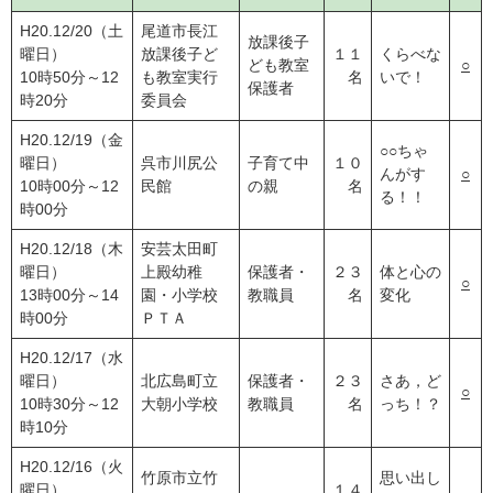
H20.12/20（土
尾道市長江
放課後子
曜日）
放課後子ど
１１
くらべな
ども教室
○
10時50分～12
も教室実行
名
いで！
保護者
時20分
委員会
H20.12/19（金
○○ちゃ
曜日）
呉市川尻公
子育て中
１０
んがす
○
10時00分～12
民館
の親
名
る！！
時00分
H20.12/18（木
安芸太田町
曜日）
上殿幼稚
保護者・
２３
体と心の
○
13時00分～14
園・小学校
教職員
名
変化
時00分
ＰＴＡ
H20.12/17（水
曜日）
北広島町立
保護者・
２３
さあ，ど
○
10時30分～12
大朝小学校
教職員
名
っち！？
時10分
H20.12/16（火
竹原市立竹
思い出し
曜日）
１４