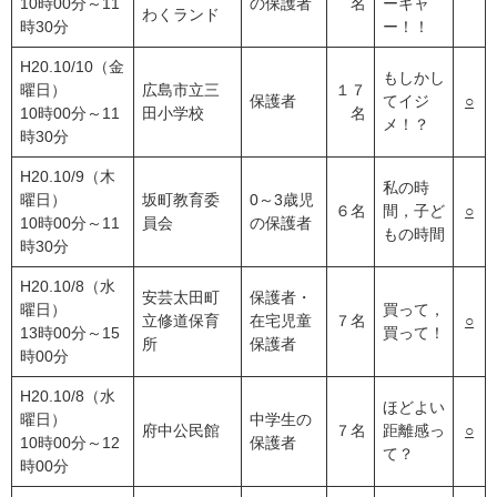
10時00分～11
の保護者
名
ーキャ
わくランド
時30分
ー！！
H20.10/10（金
もしかし
曜日）
広島市立三
１７
保護者
てイジ
○
10時00分～11
田小学校
名
メ！？
時30分
H20.10/9（木
私の時
曜日）
坂町教育委
0～3歳児
６名
間，子ど
○
10時00分～11
員会
の保護者
もの時間
時30分
H20.10/8（水
安芸太田町
保護者・
曜日）
買って，
立修道保育
在宅児童
７名
○
13時00分～15
買って！
所
保護者
時00分
H20.10/8（水
ほどよい
曜日）
中学生の
府中公民館
７名
距離感っ
○
10時00分～12
保護者
て？
時00分