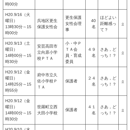
時00分
H20.9/16（火
更生保護
ほどよい
曜日）
呉地区更生
40
女性会理
距離感っ
○
13時30分～15
保護女性会
名
事
て？
時00分
H20.9/13（土
小・中Ｐ
安芸高田市
曜日）
ＴＡ会
４９
さあ，ど
立向原小学
○
14時00分～15
員・育成
名
っち！？
校ＰＴＡ
時30分
委員
H20.9/12（金
府中市立久
曜日）
２４
さあ，ど
佐小学校Ｐ
保護者
○
14時25分～15
名
っち！？
ＴＡ
時55分
H20.9/12（金
曜日）
世羅町立西
４１
さあ，ど
保護者
○
14時00分～15
大田小学校
名
っち！？
時30分
H20.9/10（水