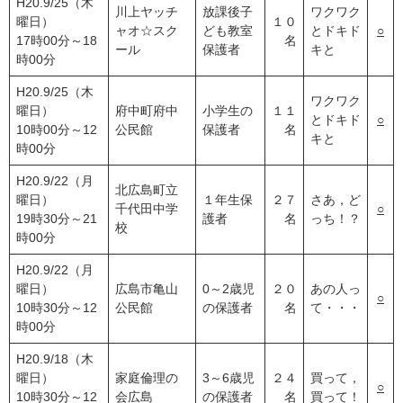
H20.9/25（木
川上ヤッチ
放課後子
ワクワク
曜日）
１０
ャオ☆スク
ども教室
とドキド
○
17時00分～18
名
ール
保護者
キと
時00分
H20.9/25（木
ワクワク
曜日）
府中町府中
小学生の
１１
とドキド
○
10時00分～12
公民館
保護者
名
キと
時00分
H20.9/22（月
北広島町立
曜日）
１年生保
２７
さあ，ど
千代田中学
○
19時30分～21
護者
名
っち！？
校
時00分
H20.9/22（月
曜日）
広島市亀山
0～2歳児
２０
あの人っ
○
10時30分～12
公民館
の保護者
名
て・・・
時00分
H20.9/18（木
曜日）
家庭倫理の
3～6歳児
２４
買って，
○
10時30分～12
会広島
の保護者
名
買って！