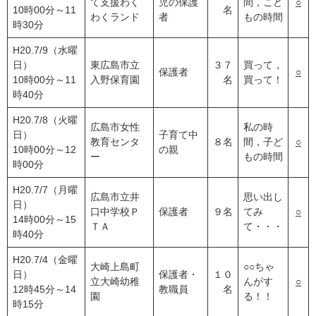
て支援わく
児の保護
間，こど
○
10時00分～11
名
わくランド
者
もの時間
時30分
H20.7/9（水曜
日）
東広島市立
３７
買って，
保護者
○
10時00分～11
入野保育園
名
買って！
時40分
H20.7/8（火曜
広島市女性
私の時
日）
子育て中
教育センタ
８名
間，子ど
○
10時00分～12
の親
ー
もの時間
時00分
H20.7/7（月曜
広島市立井
思い出し
日）
口中学校Ｐ
保護者
９名
てみ
○
14時00分～15
ＴＡ
て・・・
時40分
H20.7/4（金曜
大崎上島町
○○ちゃ
日）
保護者・
１０
立大崎幼稚
んがす
○
12時45分～14
教職員
名
園
る！！
時15分