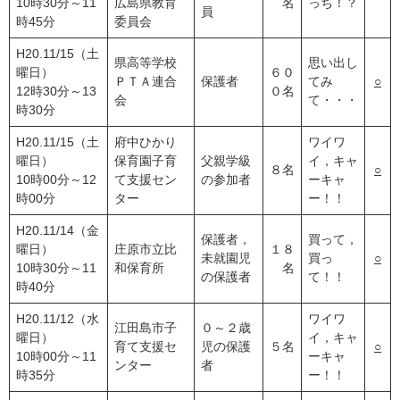
10時30分～11
広島県教育
名
っち！？
員
時45分
委員会
H20.11/15（土
県高等学校
思い出し
曜日）
６０
ＰＴＡ連合
保護者
てみ
○
12時30分～13
０名
会
て・・・
時30分
H20.11/15（土
府中ひかり
ワイワ
曜日）
保育園子育
父親学級
イ，キャ
８名
○
10時00分～12
て支援セン
の参加者
ーキャ
時00分
ター
ー！！
H20.11/14（金
保護者，
買って，
曜日）
庄原市立比
１８
未就園児
買っ
○
10時30分～11
和保育所
名
の保護者
て！！
時40分
H20.11/12（水
ワイワ
江田島市子
０～２歳
曜日）
イ，キャ
育て支援セ
児の保護
５名
○
10時00分～11
ーキャ
ンター
者
時35分
ー！！