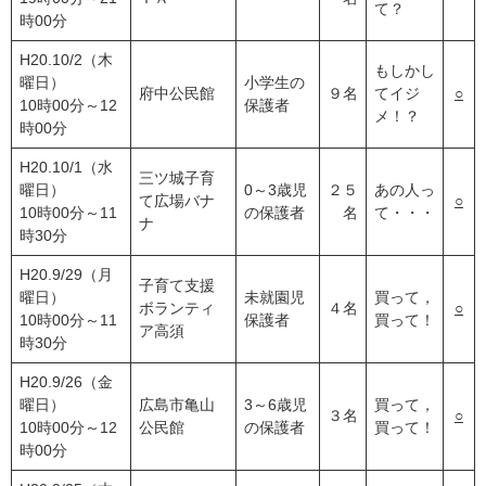
て？
時00分
H20.10/2（木
もしかし
曜日）
小学生の
府中公民館
９名
てイジ
○
10時00分～12
保護者
メ！？
時00分
H20.10/1（水
三ツ城子育
曜日）
0～3歳児
２５
あの人っ
て広場バナ
○
10時00分～11
の保護者
名
て・・・
ナ
時30分
H20.9/29（月
子育て支援
曜日）
未就園児
買って，
ボランティ
４名
○
10時00分～11
保護者
買って！
ア高須
時30分
H20.9/26（金
曜日）
広島市亀山
3～6歳児
買って，
３名
○
10時00分～12
公民館
の保護者
買って！
時00分