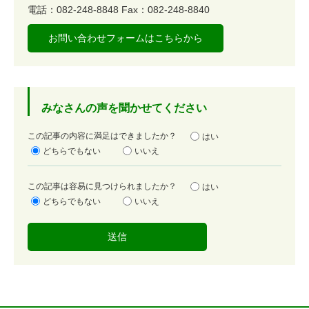
電話：082-248-8848
Fax：082-248-8840
お問い合わせフォームはこちらから
みなさんの声を聞かせてください
満
この記事の内容に満足はできましたか？
はい
足
どちらでもない
いいえ
度
容
この記事は容易に見つけられましたか？
はい
易
どちらでもない
いいえ
度