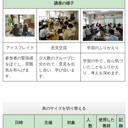
講座の様子
アイスブレイク
意見交流
学習のふりかえり
参加者の緊張感
少人数のグループに
学習の中で，自ら気づ
をほぐし，雰囲
分かれて，意見を出
いたことをふりかえ
気を和らげま
し合い，学び合いま
り，考えを深めます。
す。
す。
表のサイズを切り替える
人
使用した
記
日時
主催
対象
数
教材
録