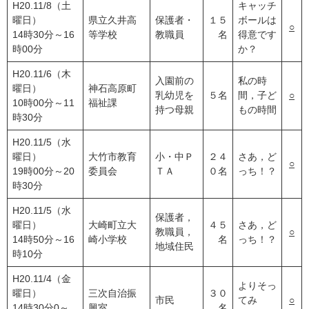
H20.11/8（土
キャッチ
曜日）
県立久井高
保護者・
１５
ボールは
○
14時30分～16
等学校
教職員
名
得意です
時00分
か？
H20.11/6（木
入園前の
私の時
曜日）
神石高原町
乳幼児を
５名
間，子ど
○
10時00分～11
福祉課
持つ母親
もの時間
時30分
H20.11/5（水
曜日）
大竹市教育
小・中Ｐ
２４
さあ，ど
○
19時00分～20
委員会
ＴＡ
０名
っち！？
時30分
H20.11/5（水
保護者，
曜日）
大崎町立大
４５
さあ，ど
教職員，
○
14時50分～16
崎小学校
名
っち！？
地域住民
時10分
H20.11/4（金
よりそっ
曜日）
三次自治振
３０
市民
てみ
○
14時30分0～
興室
名