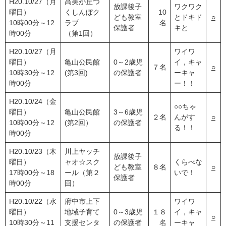
H20.10/27（月
高美が丘つ
放課後子
ワクワク
曜日）
くしんぼク
10
ども教室
とドキド
○
10時00分～12
ラブ
名
保護者
キと
時00分
（第1回）
H20.10/27（月
ワイワ
曜日）
亀山公民館
0～2歳児
イ，キャ
７名
○
10時30分～12
(第3回)
の保護者
ーキャ
時00分
ー！！
H20.10/24（金
○○ちゃ
曜日）
亀山公民館
3～6歳児
２名
んがす
○
10時00分～12
(第2回）
の保護者
る！！
時00分
H20.10/23（木
川上ヤッチ
放課後子
曜日）
ャオ☆スク
くらべな
ども教室
８名
○
17時00分～18
ール（第２
いで！
保護者
時00分
回）
H20.10/22（水
府中市上下
ワイワ
曜日）
地域子育て
0～3歳児
１８
イ，キャ
○
10時30分～11
支援センタ
の保護者
名
ーキャ