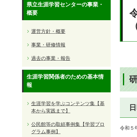
本
県立生涯学習センターの事業・
文
概要
運営方針・概要
事業・研修情報
過去の事業・報告
生涯学習関係者のための基本情
報
生涯学習を学ぶコンテンツ集【基
日
本から実践まで】
公民館等の取組事例集【学習プロ
令和５年
グラム事例】