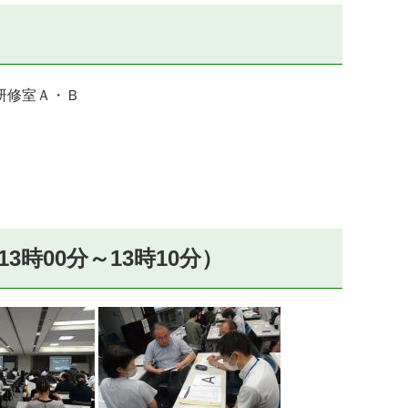
研修室Ａ・Ｂ
時00分～13時10分）