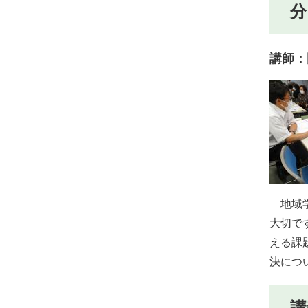
分
講師：
地域学
大切で
える課
決につ
講