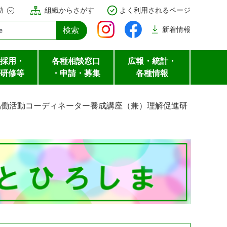
助
組織からさがす
よく利用されるページ
新着
情報
採用・
各種相談窓口
広報・統計・
研修等
・申請・募集
各種情報
協働活動コーディネーター養成講座（兼）理解促進研