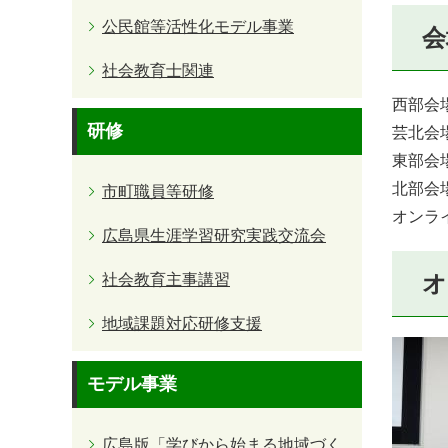
公民館等活性化モデル事業
会
社会教育士関連
西部会
研修
芸北会
東部会
北部会
市町職員等研修
オンライ
広島県生涯学習研究実践交流会
オ
社会教育主事講習
地域課題対応研修支援
モデル事業
広島版「学びから始まる地域づく