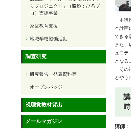
りプロジェクト」（略称：ひろプ
ロ）支援事業
本講座
家庭教育支援
本計画
できる
地域学校協働活動
また、
ュニテ
調査研究
となる
その後
研究報告・発表資料等
とやう
オープンバッジ
講
視聴覚教材貸出
時
メールマガジン
講師：