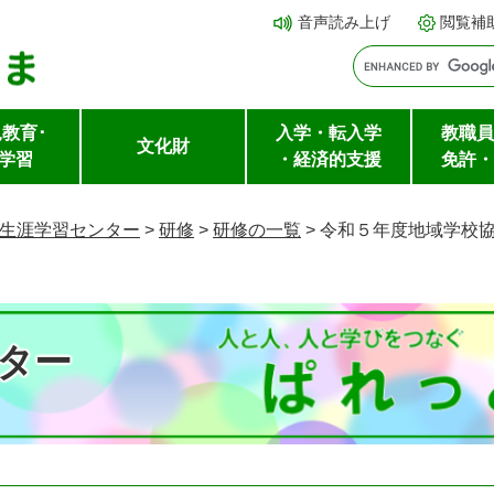
メ
本文へ
音声読み上げ
閲覧補
ニ
ュ
ー
教育･
入学・転入学
教職員
を
文化財
学習
・経済的支援
免許・
飛
ば
生涯学習センター
>
研修
>
研修の一覧
>
令和５年度地域学校
し
て
ター