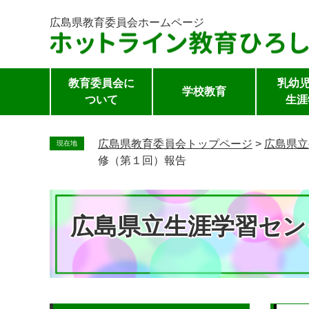
広島県教育委員会
ホームページ
教育委員会に
乳幼児
学校教育
ついて
生涯
ペ
ー
広島県教育委員会トップページ
>
広島県立
現在地
ジ
修（第１回）報告
の
先
頭
広島県立生涯学習セン
で
す。