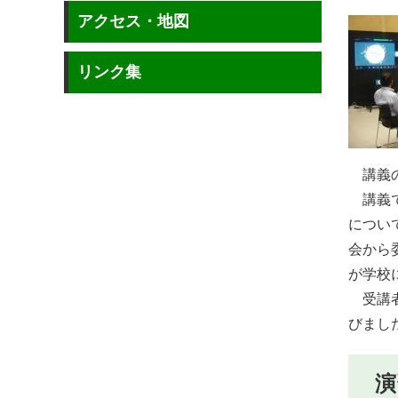
アクセス・地図
リンク集
講義の
講義で
につい
会から
が学校
受講者
びまし
演