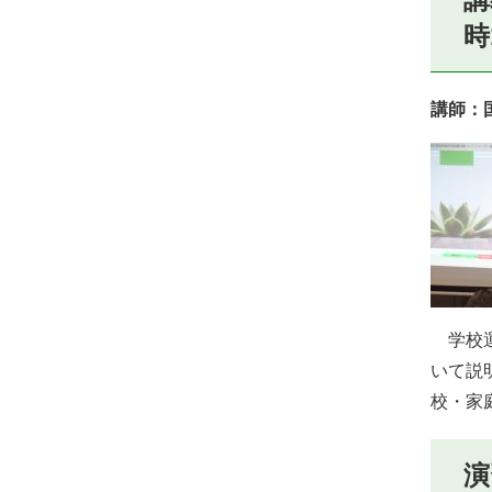
時
講師：
学校運
いて説
校・家
演