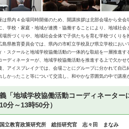
は県内４会場同時開催のため、開講挨拶は北部会場から全会
に、学校・家庭・地域が連携・協働することにより、地域社会
居場所づくりや、地域社会全体で子供たちを育む学校づくりを
広島県教育委員会では、県内の市町立学校及び県立学校におい
ィ・スクールと地域学校協働活動の一体的な取組を一層推進す
コーディネーターが、地域学校協働活動を推進する上で欠かせ
、アイスブレイクでは、会場ごとにグループに分かれて自己
れしかったこと等について交流し、和やかな雰囲気の中で講座
義「地域学校協働活動コーディネーターに
10分～13時50分）
国立教育政策研究所 総括研究官 志々田 まなみ