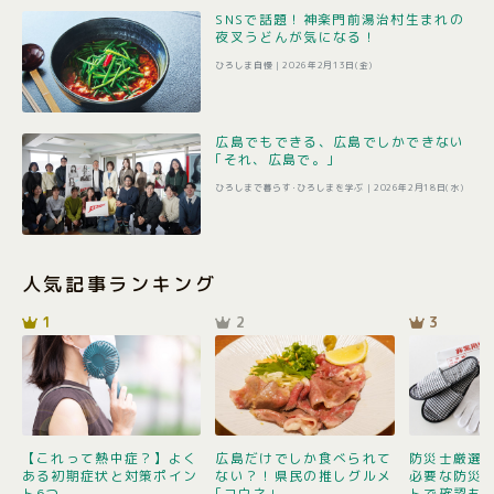
SNSで話題！神楽門前湯治村生まれの
夜叉うどんが気になる！
ひろしま自慢 |
2026年2月13日(金)
広島でもできる、広島でしかできない
｢それ、広島で。｣
ひろしまで暮らす･ひろしまを学ぶ |
2026年2月18日(水)
人気記事ランキング
1
2
3
【これって熱中症？】よく
広島だけでしか食べられて
防災士厳選1
ある初期症状と対策ポイン
ない？！県民の推しグルメ
必要な防災
ト6つ
｢コウネ｣
トで確認も 