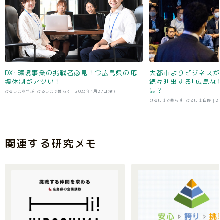
DX･環境事業の挑戦者必見！今広島県の応
大都市よりビジネスが
援体制がアツい！
続々進出する｢広島な
は？
ひろしまを学ぶ･ひろしまで暮らす |
2023年1月27日(金)
ひろしまで暮らす･ひろしま自慢 |
2
関連する研究メモ