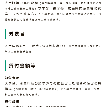
大学院等の専門課程
(専門職学位、博士課程後期、または準ずる国
で学び、終了後、広島県内企業等に就
内外の教育機関の課程)
業しようとする方。
※在学生や、現在広島県内企業等に就業し、今
後も継続して就業する方も応募できます。
対象者
入学年の4月1日時点で40歳未満の方
※企業や官公庁などで2
年以上実務経験必要
貸付金額等
対象費用
入学金、授業料及び通学のために転居した場合の住居の賃
借料
(光熱水費、敷金、礼金等は除く) ※在学生の場合、原則、授業
料のみが対象となります。
貸付規模
国内最大3年 360万円