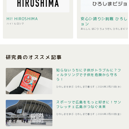
HI! HIROSHIMA
安心▷誇り▷挑戦 ひろし
ョン
ハイ！ヒロシマ
あんしん ほこり ちょうせん ひろしまビジ
研究員のオススメ記事
知らないうちに子供がトラブルに？フ
ィルタリングで子供を危険から守ろ
う！
ひろしまを学ぶ･ひろしまで暮らす |
2026年2月25日(水)
スポーツで広島をもっと好きに！サン
フレッチェ広島がつなぐ未来
ひろしまを学ぶ･ひろしまで暮らす |
2026年2月20日(金)