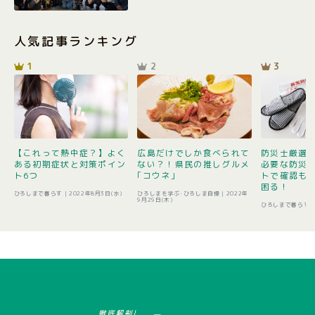
人気記事ランキング
1
2
3
【これって熱中症？】よく
広島だけでしか食べられて
防災士厳選1
ある初期症状と対策ポイン
ない？！県民の推しグルメ
必要な防災
ト6つ
｢コウネ｣
トで確認も 
困る！
ひろしまで暮らす |
2022年8月3日(水)
ひろしまを学ぶ･ひろしま自慢 |
2022年
9月29日(木)
ひろしまで暮らす 