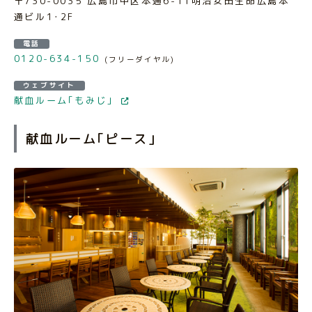
〒730-0035 広島市中区本通6-11明治安田生命広島本
通ビル1･2F
電話
0120-634-150
(フリーダイヤル)
ウェブサイト
献血ルーム｢もみじ｣
献血ルーム｢ピース｣