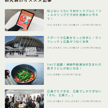
研究員のオススメ記事
知らないうちに子供がトラブルに？フ
ィルタリングで子供を危険から守ろ
う！
ひろしまを学ぶ･ひろしまで暮らす |
2026年2月25日(水)
スポーツで広島をもっと好きに！サン
フレッチェ広島がつなぐ未来
ひろしまを学ぶ･ひろしまで暮らす |
2026年2月20日(金)
SNSで話題！神楽門前湯治村生まれの
夜叉うどんが気になる！
ひろしま自慢 |
2026年2月13日(金)
広島でもできる、広島でしかできない
｢それ、広島で。｣
ひろしまで暮らす･ひろしまを学ぶ |
2026年2月18日(水)