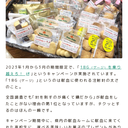
2023年1月から3月の期間限定で、｢
18G
を乗り
(ゲージ)
越えろ！
｣というキャンペーンが実施されています。
｢18G
｣というのは献血に使われる注射針の太さ
(ゲージ)
のこと。
全国調査でも｢針を刺すのが痛くて嫌だから｣が献血をし
たことがない理由の第1位となっていますが、チクッとす
るのはほんの一瞬です。
キャンペーン期間中に、県内の献血ルームに献血に来てく
れた高校生に、選べる美味しいお菓子のプレゼントがあり