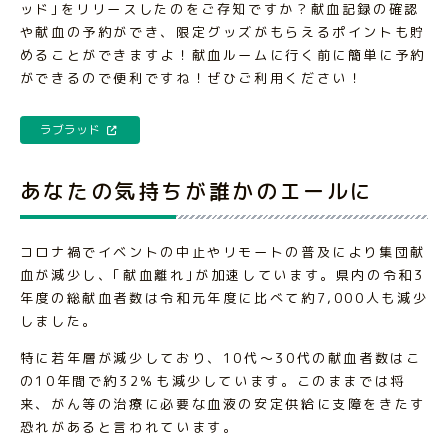
ッド｣をリリースしたのをご存知ですか？献血記録の確認
や献血の予約ができ、限定グッズがもらえるポイントも貯
めることができますよ！献血ルームに行く前に簡単に予約
ができるので便利ですね！ぜひご利用ください！
ラブラッド
あなたの気持ちが誰かのエールに
コロナ禍でイベントの中止やリモートの普及により集団献
血が減少し、｢献血離れ｣が加速しています。県内の令和3
年度の総献血者数は令和元年度に比べて約7,000人も減少
しました。
特に若年層が減少しており、10代～30代の献血者数はこ
の10年間で約32％も減少しています。このままでは将
来、がん等の治療に必要な血液の安定供給に支障をきたす
恐れがあると言われています。