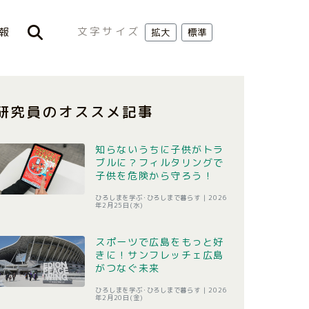
文字サイズ
報
拡大
標準
研究員のオススメ記事
知らないうちに子供がトラ
ブルに？フィルタリングで
子供を危険から守ろう！
ひろしまを学ぶ･ひろしまで暮らす |
2026
年2月25日(水)
スポーツで広島をもっと好
きに！サンフレッチェ広島
がつなぐ未来
ひろしまを学ぶ･ひろしまで暮らす |
2026
年2月20日(金)