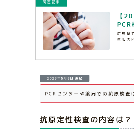
関連記事
【2
PC
広島県
年版の
2023年5月8日 追記
PCRセンターや薬局での抗原検査
抗原定性検査の内容は？