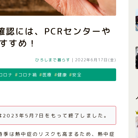
確認には、PCRセンターや
すすめ！
ひろしまで暮らす
|
2022年6月17日(金)
コロナ
コロナ禍
医療
健康
安全
は2023年5月7日をもって終了しました。
時季は熱中症のリスクも高まるため、熱中症