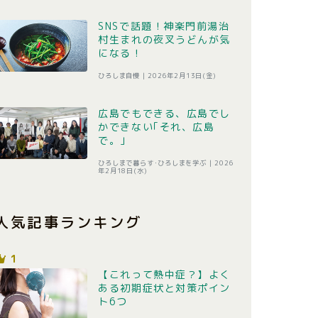
SNSで話題！神楽門前湯治
村生まれの夜叉うどんが気
になる！
ひろしま自慢 |
2026年2月13日(金)
広島でもできる、広島でし
かできない｢それ、広島
で。｣
ひろしまで暮らす･ひろしまを学ぶ |
2026
年2月18日(水)
人気記事ランキング
1
【これって熱中症？】よく
ある初期症状と対策ポイン
ト6つ