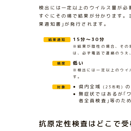
検出には一定以上のウイルス量が必
すぐにその場で結果が分かります。
果通知書｣が発行されます。
15分～30分
結果通知
※結果が陰性の場合、その
は、必ず電話で連絡のうえ
低い
精度
※検出には一定以上のウイ
す。
県内全域
の
対象
(23市町)
無症状ではあるが｢
者全員検査｣等のた
抗原定性検査はどこで受