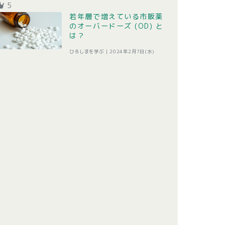
5
若年層で増えている市販薬
のオーバードーズ (OD) と
は？
ひろしまを学ぶ |
2024年2月7日(水)