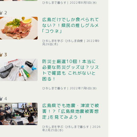
ひろしまで暮らす |
2022年8月3日(水)
2
広島だけでしか食べられて
ない？！県民の推しグルメ
｢コウネ｣
ひろしまを学ぶ･ひろしま自慢 |
2022年9
月29日(木)
3
防災士厳選10個！本当に
必要な防災グッズは？リス
トで確認も これがないと
困る！
ひろしまで暮らす |
2022年7月6日(水)
4
広島県でも地震・津波で被
害！？ ｢広島県地震被害想
定｣を見てみよう！
ひろしまを学ぶ･ひろしまで暮らす |
2026
年2月25日(水)