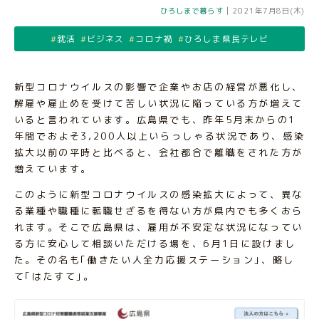
ひろしまで暮らす
|
2021年7月8日(木)
就活
ビジネス
コロナ禍
ひろしま県民テレビ
新型コロナウイルスの影響で企業やお店の経営が悪化し、
解雇や雇止めを受けて苦しい状況に陥っている方が増えて
いると言われています。広島県でも、昨年5月末からの1
年間でおよそ3,200人以上いらっしゃる状況であり、感染
拡大以前の平時と比べると、会社都合で離職をされた方が
増えています。
このように新型コロナウイルスの感染拡大によって、異な
る業種や職種に転職せざるを得ない方が県内でも多くおら
れます。そこで広島県は、雇用が不安定な状況になってい
る方に安心して相談いただける場を、6月1日に設けまし
た。その名も｢働きたい人全力応援ステーション｣、略し
て｢はたすて｣。