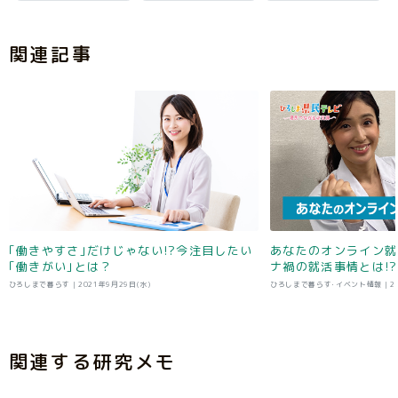
関連記事
｢働きやすさ｣だけじゃない!?今注目したい
あなたのオンライン就
｢働きがい｣とは？
ナ禍の就活事情とは!?
ひろしまで暮らす |
2021年9月29日(水)
ひろしまで暮らす･イベント情報 |
2
関連する研究メモ