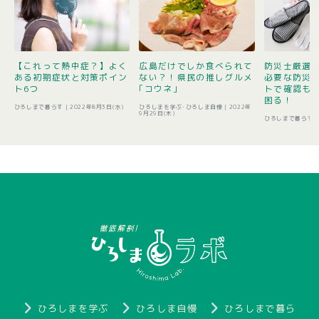
【これって熱中症？】よく
広島だけでしか食べられて
防災士厳選1
ある初期症状と対策ポイン
ない？！県民の推しグルメ
必要な防災
ト6つ
｢コウネ｣
トで確認も 
困る！
ひろしまで暮らす |
2022年8月3日(水)
ひろしまを学ぶ･ひろしま自慢 |
2022年
9月29日(木)
ひろしまで暮らす 
ひろしまを学ぶ
ひろしま自慢
ひろしまで暮ら