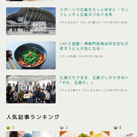
スポーツで広島をもっと好きに！サン
フレッチェ広島がつなぐ未来
ひろしまを学ぶ･ひろしまで暮らす |
2026年2月20日(金)
SNSで話題！神楽門前湯治村生まれの
夜叉うどんが気になる！
ひろしま自慢 |
2026年2月13日(金)
広島でもできる、広島でしかできない
｢それ、広島で。｣
ひろしまで暮らす･ひろしまを学ぶ |
2026年2月18日(水)
人気記事ランキング
1
2
3