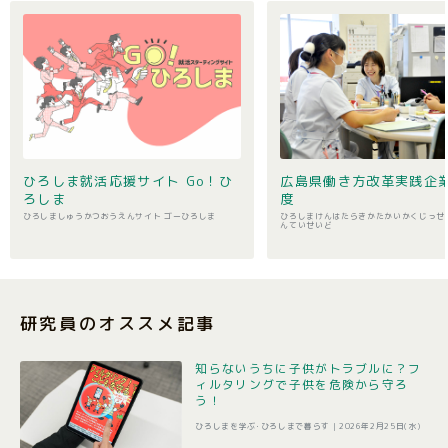
ひろしま就活応援サイト Go！ひ
広島県働き方改革実践企
ろしま
度
ひろしましゅうかつおうえんサイト ゴーひろしま
ひろしまけんはたらきかたかいかくじっせ
んていせいど
研究員のオススメ記事
知らないうちに子供がトラブルに？フ
ィルタリングで子供を危険から守ろ
う！
ひろしまを学ぶ･ひろしまで暮らす |
2026年2月25日(水)