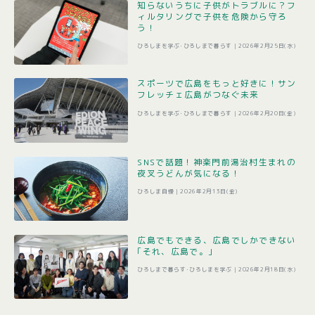
知らないうちに子供がトラブルに？フ
ィルタリングで子供を危険から守ろ
う！
ひろしまを学ぶ･ひろしまで暮らす |
2026年2月25日(水)
スポーツで広島をもっと好きに！サン
フレッチェ広島がつなぐ未来
ひろしまを学ぶ･ひろしまで暮らす |
2026年2月20日(金)
SNSで話題！神楽門前湯治村生まれの
夜叉うどんが気になる！
ひろしま自慢 |
2026年2月13日(金)
広島でもできる、広島でしかできない
｢それ、広島で。｣
ひろしまで暮らす･ひろしまを学ぶ |
2026年2月18日(水)