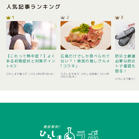
人気記事ランキング
1
2
3
【これって熱中症？】よく
広島だけでしか食べられて
防災士厳選1
ある初期症状と対策ポイン
ない？！県民の推しグルメ
必要な防災
ト6つ
｢コウネ｣
トで確認も 
困る！
ひろしまで暮らす |
2022年8月3日(水)
ひろしまを学ぶ･ひろしま自慢 |
2022年
9月29日(木)
ひろしまで暮らす 