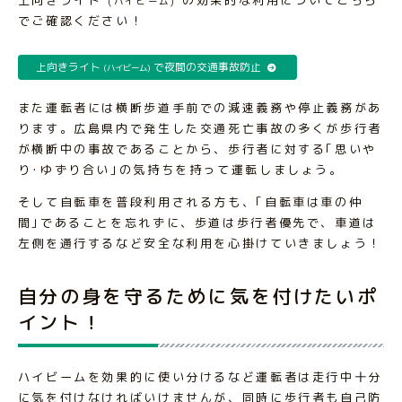
(ハイビーム)
でご確認ください！
上向きライト
で夜間の交通事故防止
(ハイビーム)
また運転者には横断歩道手前での減速義務や停止義務があ
ります。広島県内で発生した交通死亡事故の多くが歩行者
が横断中の事故であることから、歩行者に対する｢思いや
り･ゆずり合い｣の気持ちを持って運転しましょう。
そして自転車を普段利用される方も、｢自転車は車の仲
間｣であることを忘れずに、歩道は歩行者優先で、車道は
左側を通行するなど安全な利用を心掛けていきましょう！
自分の身を守るために気を付けたいポ
イント！
ハイビームを効果的に使い分けるなど運転者は走行中十分
に気を付けなければいけませんが、同時に歩行者も自己防