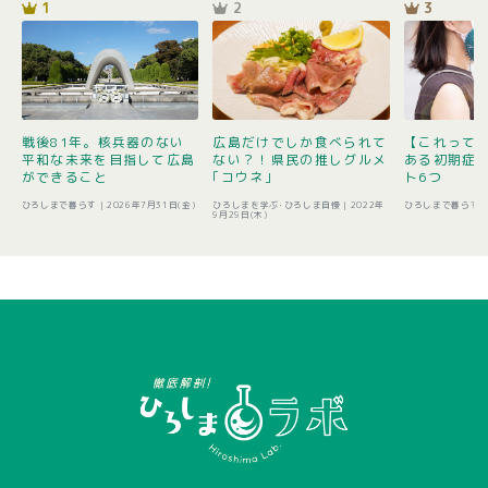
1
2
3
戦後81年。核兵器のない
広島だけでしか食べられて
【これって
平和な未来を目指して広島
ない？！県民の推しグルメ
ある初期症
ができること
｢コウネ｣
ト6つ
ひろしまで暮らす |
2026年7月31日(金)
ひろしまを学ぶ･ひろしま自慢 |
2022年
ひろしまで暮らす 
9月29日(木)