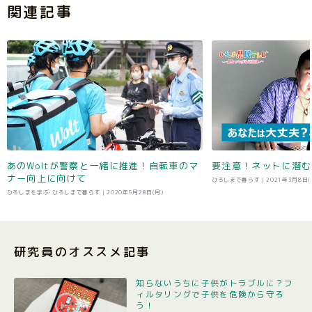
関連記事
あのWoltが警察と一緒に推進！自転車のマ
要注意！ネットに潜む
ナー向上に向けて
ひろしまで暮らす |
2021年3月8日(
ひろしまを学ぶ･ひろしまで暮らす |
2020年9月28日(月)
研究員のオススメ記事
知らないうちに子供がトラブルに？フ
ィルタリングで子供を危険から守ろ
う！