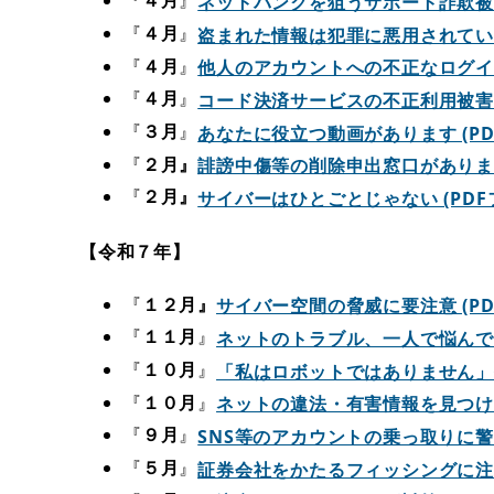
『
４月
』
ネットバンクを狙うサポート詐欺被害が
『
４月
』
盗まれた情報は犯罪に悪用されている！ 
『
４月
』
他人のアカウントへの不正なログインは
『
４月
』
コード決済サービスの不正利用被害に遭
『
３月
』
あなたに役立つ動画があります (PDF
『
２月』
誹謗中傷等の削除申出窓口があります！(
『
２月』
サイバーはひとごとじゃない (PDFファ
【令和７年】​
『
１２月』
サイバー空間の脅威に要注意 (PDF
『
１１月
』
ネットのトラブル、一人で悩んでいま
『
１０月
』
「私はロボットではありません」偽画
『
１０月
』
ネットの違法・有害情報を見つけたら
『
９月
』
SNS等のアカウントの乗っ取りに警戒！
『
５月
』
証券会社をかたるフィッシングに注意！ 