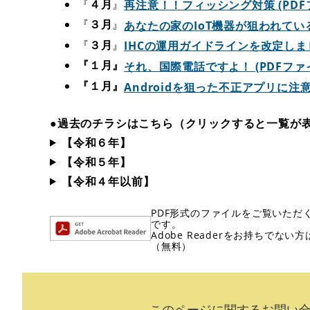
『
４月
』
再注意！！フィッシング対策 (PDFファ
『
３月
』
あなたの家のIoT機器が狙われている!?
『
３月
』
IHCの運用ガイドラインを改定しました！
『１月』
それ、国際電話ですよ！ (PDFファイル
『１月』
Androidを狙った不正アプリに注意！ 
●過去のチラシはこちら（クリックすると一覧が
【令和６年】
【令和５年】
【令和４年以前】
PDF形式のファイルをご覧いただく場
です。
Adobe Readerをお持ちで
（無料）
このページに関するお問い合わ