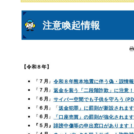
本
注意喚起情報
文
【令和８年】​
『
７月
』
令和８年熊本地震に伴う偽・誤情報に注意
『
７月
』
返金を装う「二段階詐欺」に注意！ (P
『
６月
』
サイバー空間でも子供を守ろう (PDF
『
６月
』「
送金犯罪」に罰則が新設されます (P
『
６月
』
「口座売買」の罰則が強化されます！ (
『５月』
誹謗中傷等の申出窓口があります！（削