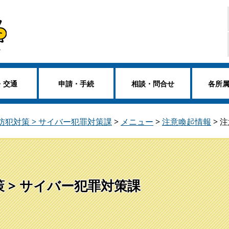
・交通
申請・手続
相談・問合せ
各所
防犯対策 > サイバー犯罪対策課
>
メニュー
>
注意喚起情報
>
注
策 > サイバー犯罪対策課