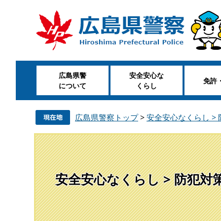
ペ
メ
ー
ニ
ジ
ュ
の
ー
先
を
頭
飛
広島県警
安全安心な
で
ば
免許
について
くらし
す
し
。
て
本
広島県警察トップ
>
安全安心なくらし > 
文
へ
安全安心なくらし > 防犯対