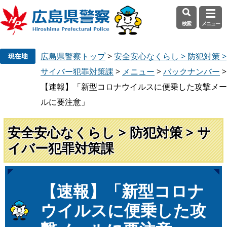
検索
メニュー
ペ
メ
広島県警察トップ
>
安全安心なくらし > 防犯対策 >
ー
ニ
ジ
ュ
サイバー犯罪対策課
>
メニュー
>
バックナンバー
>
の
ー
【速報】「新型コロナウイルスに便乗した攻撃メー
先
を
ルに要注意」
頭
飛
で
ば
安全安心なくらし > 防犯対策 > サ
す
し
。
て
イバー犯罪対策課
本
文
へ
本
【速報】「新型コロナ
文
ウイルスに便乗した攻