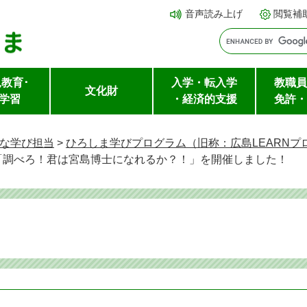
メ
本文へ
音声読み上げ
閲覧補
ニ
ュ
ー
教育･
入学・転入学
教職員
を
文化財
学習
・経済的支援
免許・
飛
ば
な学び担当
>
ひろしま学びプログラム（旧称：広島LEARNプ
し
 広島「調べろ！君は宮島博士になれるか？！」を開催しました！
て