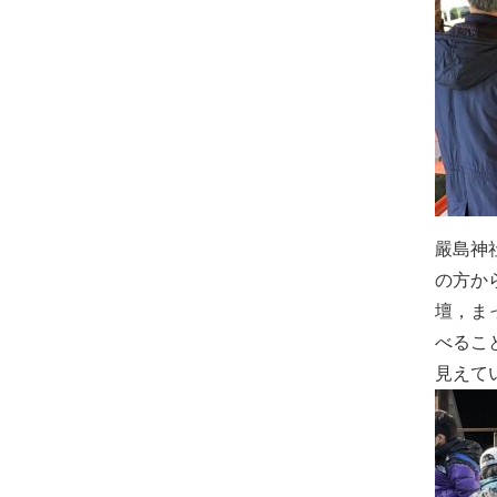
嚴島神
の方か
壇，ま
べるこ
見えて