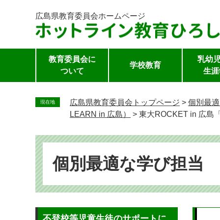
広島県教育委員会
ホームページ
教育委員会に
乳幼児
学校教育
ついて
生涯
ペ
ー
広島県教育委員会トップページ
>
個別最適
現在地
ジ
LEARN in 広島）
>
東大ROCKET in
の
先
頭
で
個別最適な学び担当
す。
本
不登校等児童生徒のサポートに