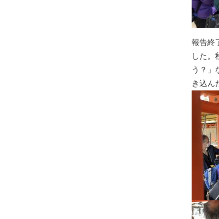
報告終
した。
う？」
き込ん