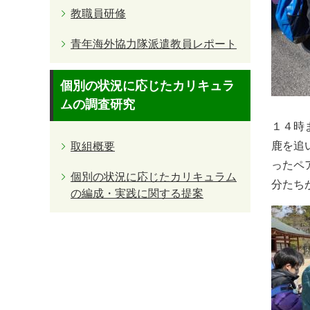
教職員研修
青年海外協力隊派遣教員レポート
個別の状況に応じたカリキュラ
ムの調査研究
１４時
鹿を追
取組概要
ったペ
個別の状況に応じたカリキュラム
分たち
の編成・実践に関する提案