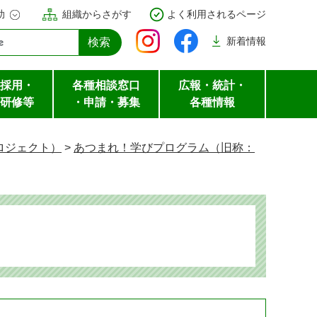
助
組織からさがす
よく利用されるページ
新着
情報
採用・
各種相談窓口
広報・統計・
研修等
・申請・募集
各種情報
ロジェクト）
>
あつまれ！学びプログラム（旧称：