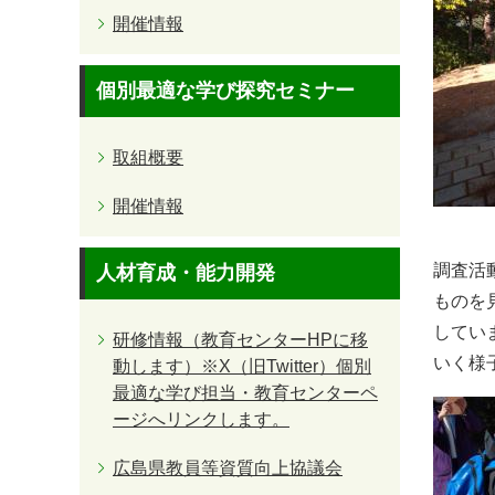
開催情報
個別最適な学び探究セミナー
取組概要
開催情報
調査活
人材育成・能力開発
ものを
してい
研修情報（教育センターHPに移
いく様
動します）※X（旧Twitter）個別
最適な学び担当・教育センターペ
ージへリンクします。
広島県教員等資質向上協議会