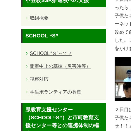
不登校SSR推進校への支援
ったら
子供た
取組概要
ーネッ
改めて
SCHOOL “S”
した。
をかけ
SCHOOL “Ｓ”って？
開室中止の基準（災害時等）
視察対応
学生ボランティアの募集
県教育支援センター
２日目
（SCHOOL“S”）と市町教育支
子供た
援センター等との連携体制の構
せ！！