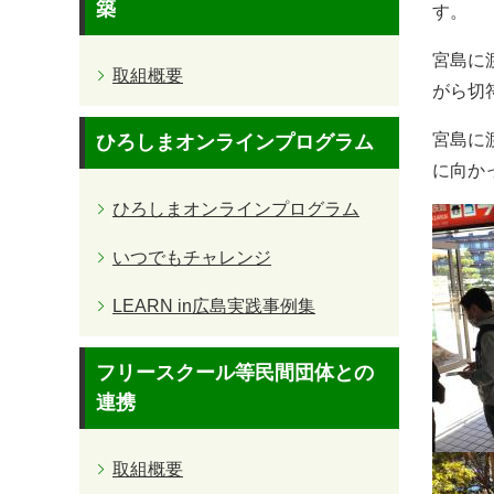
築
す。
宮島に
取組概要
がら切
宮島に
ひろしまオンラインプログラム
に向か
ひろしまオンラインプログラム
いつでもチャレンジ
LEARN in広島実践事例集
フリースクール等民間団体との
連携
取組概要