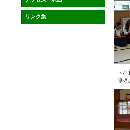
アクセス・地図
リンク集
＜バド
準備か