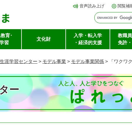
メ
本文へ
音声読み上げ
閲覧補
ニ
ュ
ー
教育･
入学・転入学
教職員
を
文化財
学習
・経済的支援
免許・
飛
ば
生涯学習センター
>
モデル事業
>
モデル事業関係
>
「ワクワ
し
て
ター