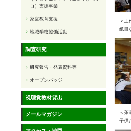
ロ）支援事業
家庭教育支援
＜工作
紙皿な
地域学校協働活動
調査研究
研究報告・発表資料等
オープンバッジ
視聴覚教材貸出
＜茶道
メールマガジン
子供た