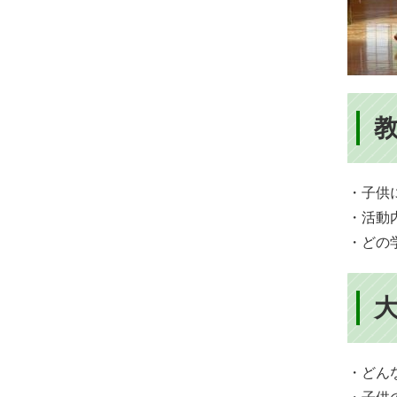
・子供
・活動
・どの
・どん