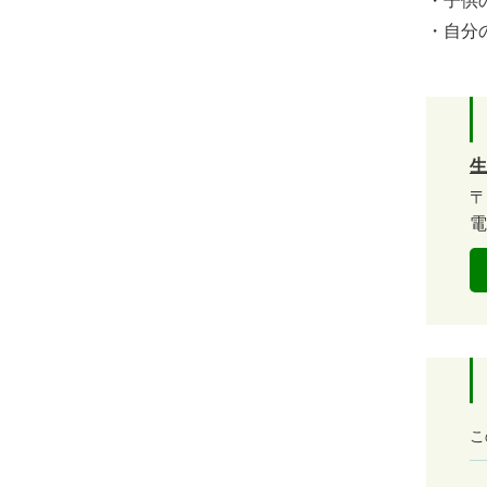
・子供
・自分
生
〒
電
満
こ
足
度