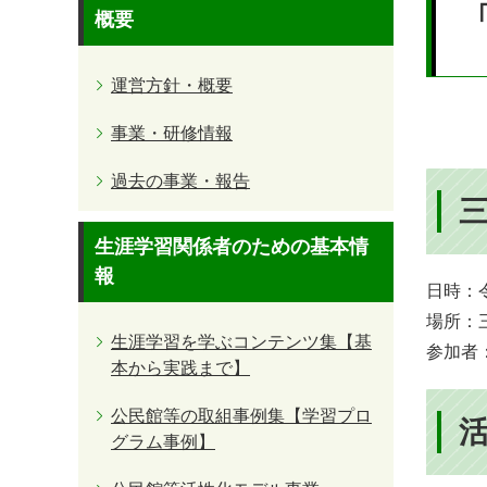
文
概要
運営方針・概要
事業・研修情報
過去の事業・報告
生涯学習関係者のための基本情
報
日時：令
場所：
生涯学習を学ぶコンテンツ集【基
参加者
本から実践まで】
公民館等の取組事例集【学習プロ
グラム事例】