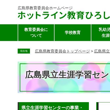
広島県教育委員会
ホームページ
教育委員会に
乳幼児
学校教育
ついて
生涯
ペ
ー
広島県教育委員会トップページ
>
広島県立
現在地
ジ
の
先
広島県立生涯学習セン
頭
で
す。
本
県立生涯学習センターの事業・