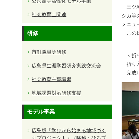
公民館等活性化モデル事業
三ツ城
社会教育士関連
シカ等
メニュ
研修
この日
市町職員等研修
＜折り
折り方
広島県生涯学習研究実践交流会
完成し
社会教育主事講習
地域課題対応研修支援
モデル事業
広島版「学びから始まる地域づく
りプロジェクト」（略称：ひろプ