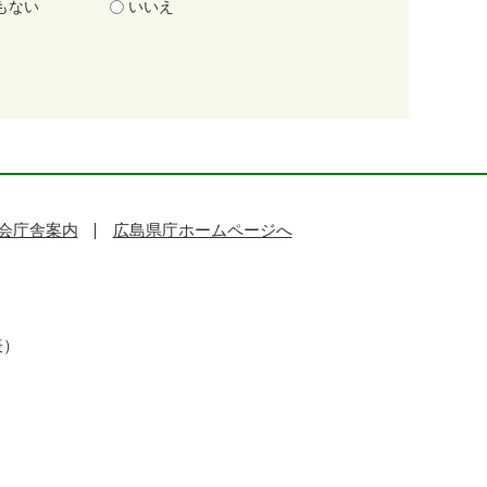
もない
いいえ
会庁舎案内
広島県庁ホームページへ
表）