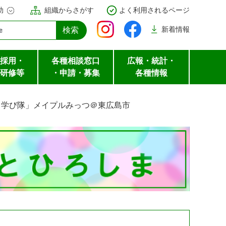
助
組織からさがす
よく利用されるページ
新着
情報
採用・
各種相談窓口
広報・統計・
研修等
・申請・募集
各種情報
ク学び隊」メイプルみっつ＠東広島市