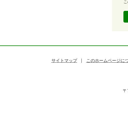
容
こ
易
度
サイトマップ
このホームページに
〒7