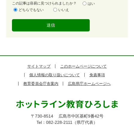
容
この記事は容易に見つけられましたか？
はい
易
どちらでもない
いいえ
度
サイトマップ
このホームページについて
個人情報の取り扱いについて
免責事項
教育委員会庁舎案内
広島県庁ホームページへ
〒730-8514
広島市中区基町9番42号
Tel：082-228-2111（県庁代表）