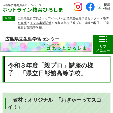
ペ
新着
広島県教育委員会
ホームページ
ー
情報
ジ
の
広島県教育委員会トップページ
>
広島県立生涯学習センター
>
モデ
現在地
ル事業
>
モデル事業関係
>
令和３年度「親プロ」講座の様子 「県
先
立日彰館高等学校」
頭
で
広島県立生涯学習センター
す。
サブ
メニュー
本
文
令和３年度「親プロ」講座の様
子 「県立日彰館高等学校」
教材：オリジナル 「おぎゃーってスゴ
イ！」