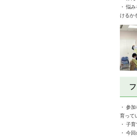
・ 悩
けるか
フ
・ 参
育って
・ 子
・ 今