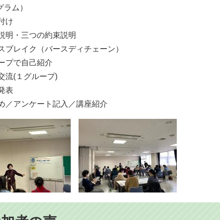
グラム）
札付け
趣旨説明・三つの約束説明
アイスブレイク（バースディチェーン）
ループで自己紹介
見交流(１グループ)
想発表
まとめ／アンケート記入／講座紹介