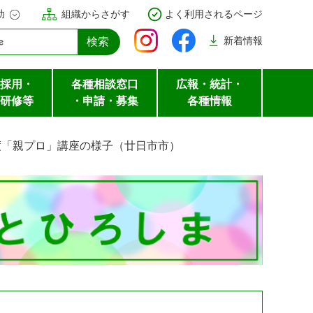
助
組織からさがす
よく利用されるページ
新着
情報
採用・
各種相談窓口
広報・統計・
研修等
・申請・募集
各種情報
度「親プロ」講座の様子（廿日市市）