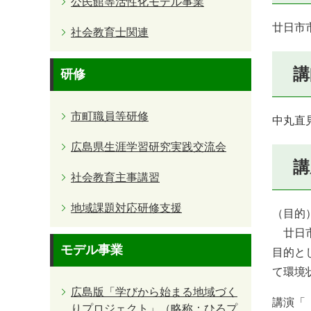
公民館等活性化モデル事業
廿日市
社会教育士関連
講
研修
市町職員等研修
中丸直
広島県生涯学習研究実践交流会
講
社会教育主事講習
地域課題対応研修支援
（目的
廿日市
モデル事業
目的と
て環境
広島版「学びから始まる地域づく
講演「
りプロジェクト」（略称：ひろプ