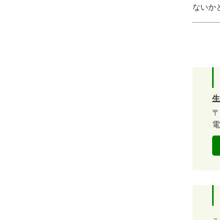
ないか
生
〒
電