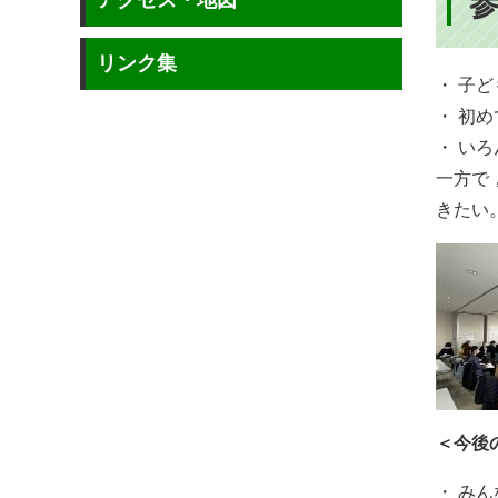
アクセス・地図
リンク集
・ 子
・ 初
・ い
一方で
きたい
＜今後
・ み