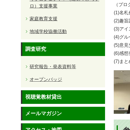
（プロ
ロ）支援事業
(1)名
家庭教育支援
(2)
(3)
地域学校協働活動
(4)グ
(5)意
調査研究
(6)感
(7)
研究報告・発表資料等
オープンバッジ
視聴覚教材貸出
メールマガジン