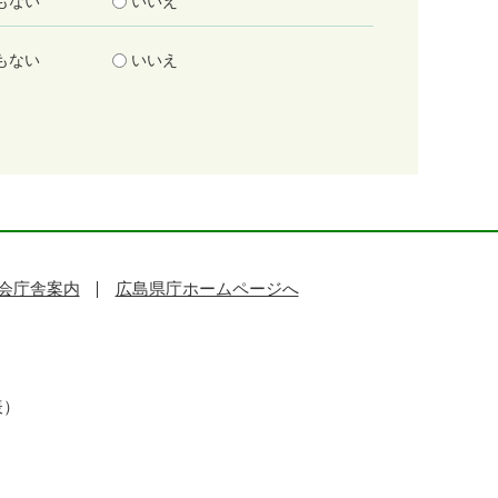
もない
いいえ
もない
いいえ
会庁舎案内
広島県庁ホームページへ
表）