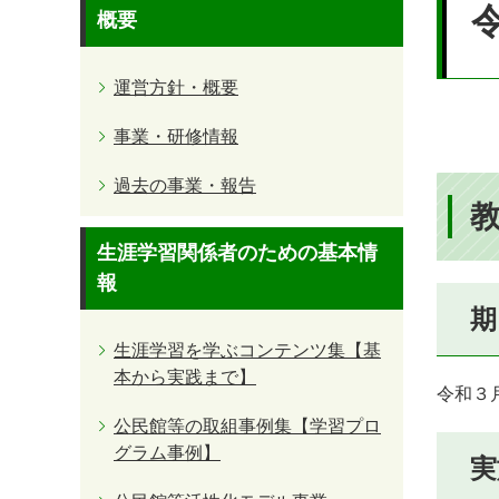
文
概要
運営方針・概要
事業・研修情報
過去の事業・報告
教
生涯学習関係者のための基本情
報
期
生涯学習を学ぶコンテンツ集【基
本から実践まで】
令和３月
公民館等の取組事例集【学習プロ
グラム事例】
実