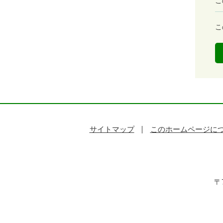
満
こ
足
度
容
こ
易
度
サイトマップ
このホームページに
〒7