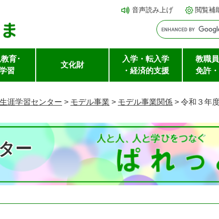
メ
本文へ
音声読み上げ
閲覧補
ニ
ュ
ー
教育･
入学・転入学
教職員
を
文化財
学習
・経済的支援
免許・
飛
ば
生涯学習センター
>
モデル事業
>
モデル事業関係
>
令和３年
し
て
ター