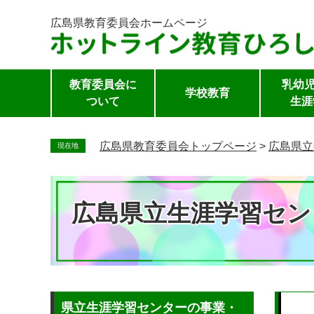
広島県教育委員会
ホームページ
教育委員会に
乳幼児
学校教育
ついて
生涯
ペ
ー
広島県教育委員会トップページ
>
広島県立
現在地
ジ
の
先
広島県立生涯学習セン
頭
で
す。
本
県立生涯学習センターの事業・