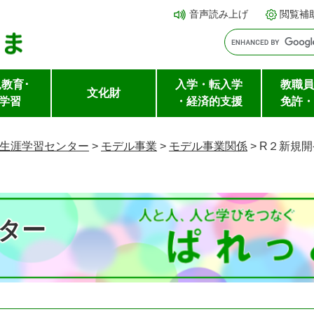
メ
本文へ
音声読み上げ
閲覧補
ニ
ュ
ー
教育･
入学・転入学
教職員
を
文化財
学習
・経済的支援
免許・
飛
ば
生涯学習センター
>
モデル事業
>
モデル事業関係
>
R２新規
し
て
ター