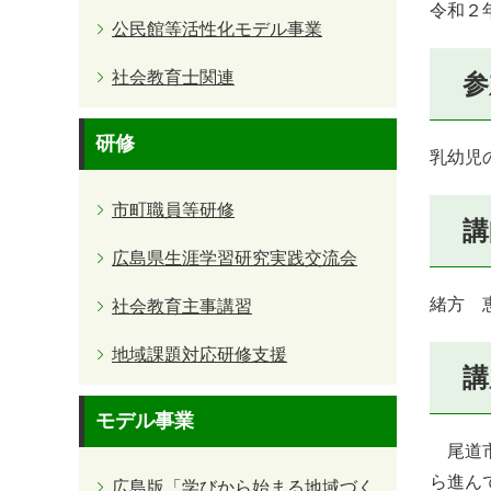
令和２年
公民館等活性化モデル事業
社会教育士関連
参
研修
乳幼児
市町職員等研修
講
広島県生涯学習研究実践交流会
緒方 
社会教育主事講習
地域課題対応研修支援
講
モデル事業
尾道市
ら進ん
広島版「学びから始まる地域づく