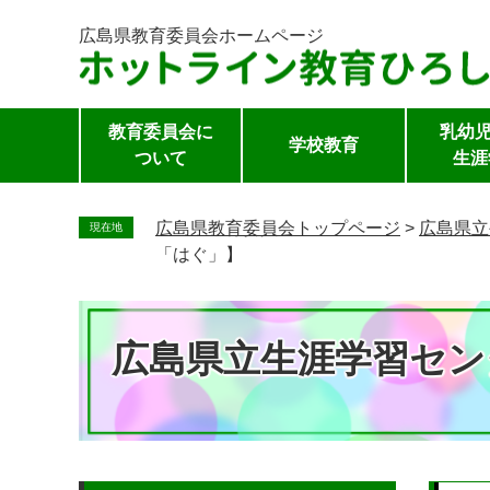
広島県教育委員会
ホームページ
教育委員会に
乳幼児
学校教育
ついて
生涯
ペ
ー
広島県教育委員会トップページ
>
広島県立
現在地
ジ
「はぐ」】
の
先
頭
広島県立生涯学習セン
で
す。