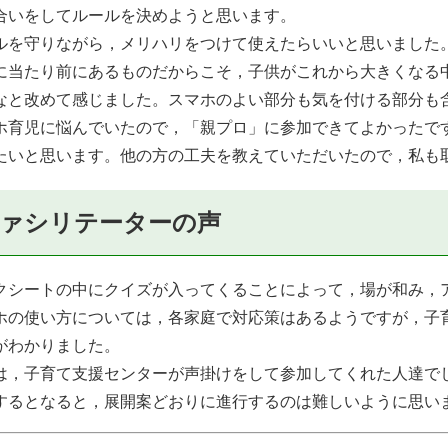
合いをしてルールを決めようと思います。
ルを守りながら，メリハリをつけて使えたらいいと思いました
に当たり前にあるものだからこそ，子供がこれから大きくなる
なと改めて感じました。スマホのよい部分も気を付ける部分も
ホ育児に悩んでいたので，「親プロ」に参加できてよかったで
たいと思います。他の方の工夫を教えていただいたので，私も
ァシリテーターの声
クシートの中にクイズが入ってくることによって，場が和み，
ホの使い方については，各家庭で対応策はあるようですが，子
がわかりました。
は，子育て支援センターが声掛けをして参加してくれた人達で
するとなると，展開案どおりに進行するのは難しいように思いま