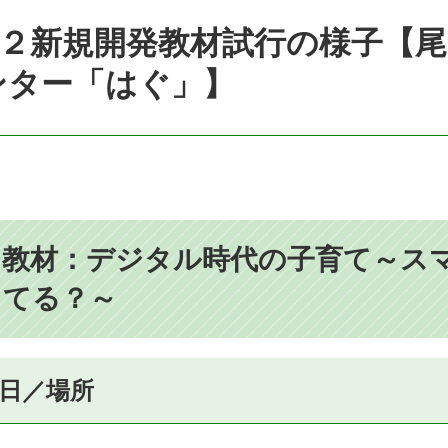
R２新規開発教材試行の様子【
ンター「はぐ」】
教材：デジタル時代の子育て～ス
してる？～
日／場所