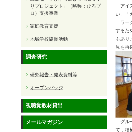
アイス
りプロジェクト」（略称：ひろプ
ロ）支援事業
い」「
ワーク
家庭教育支援
するた
もあり
地域学校協働活動
見を再
調査研究
研究報告・発表資料等
オープンバッジ
視聴覚教材貸出
グルー
メールマガジン
て，積