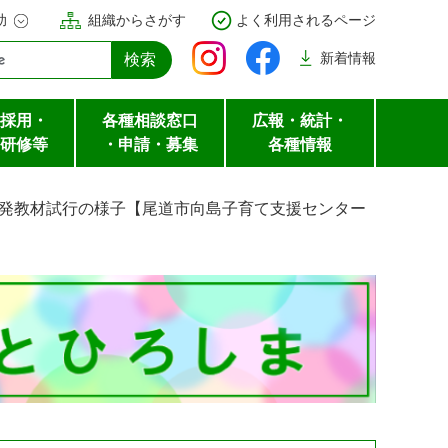
助
組織からさがす
よく利用されるページ
新着
情報
採用・
各種相談窓口
広報・統計・
研修等
・申請・募集
各種情報
開発教材試行の様子【尾道市向島子育て支援センター