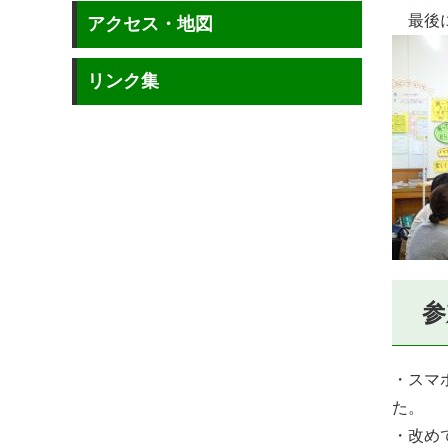
最後に
アクセス・地図
リンク集
参
・スマ
た。
・改め