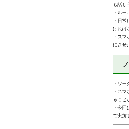
も話し
・ルー
・日常
ければ
・スマ
にさせ
フ
・ワー
・スマ
ること
・今回
て実施