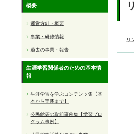
文
概要
運営方針・概要
事業・研修情報
リ
過去の事業・報告
生涯学習関係者のための基本情
報
生涯学習を学ぶコンテンツ集【基
本から実践まで】
公民館等の取組事例集【学習プロ
グラム事例】