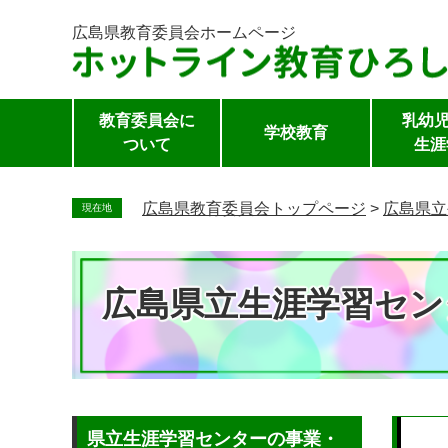
広島県教育委員会
ホームページ
教育委員会に
乳幼児
学校教育
ついて
生涯
ペ
ー
広島県教育委員会トップページ
>
広島県立
現在地
ジ
の
先
広島県立生涯学習セン
頭
で
す。
本
県立生涯学習センターの事業・