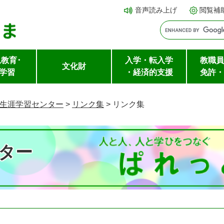
メ
本文へ
音声読み上げ
閲覧補
ニ
ュ
ー
教育･
入学・転入学
教職員
を
文化財
学習
・経済的支援
免許・
飛
ば
生涯学習センター
>
リンク集
>
リンク集
し
て
ター