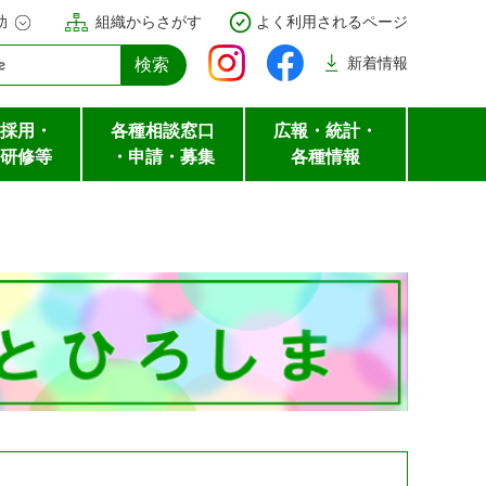
助
組織からさがす
よく利用されるページ
新着
情報
採用・
各種相談窓口
広報・統計・
研修等
・申請・募集
各種情報