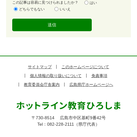
容
この記事は容易に見つけられましたか？
はい
易
どちらでもない
いいえ
度
サイトマップ
このホームページについて
個人情報の取り扱いについて
免責事項
教育委員会庁舎案内
広島県庁ホームページへ
〒730-8514
広島市中区基町9番42号
Tel：082-228-2111（県庁代表）