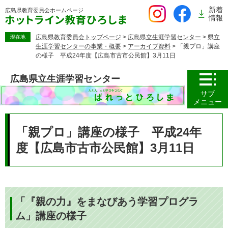
ペ
新着
広島県教育委員会
ホームページ
ー
情報
ジ
の
広島県教育委員会トップページ
>
広島県立生涯学習センター
>
県立
現在地
生涯学習センターの事業・概要
>
アーカイブ資料
>
「親プロ」講座
先
の様子 平成24年度【広島市古市公民館】3月11日
頭
で
広島県立生涯学習センター
す。
サブ
メニュー
本
文
「親プロ」講座の様子 平成24年
度【広島市古市公民館】3月11日
「『親の力』をまなびあう学習プログラ
ム」講座の様子