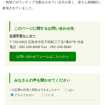
・地域でボランティア活動をされている方が多く，皆さん積極的に
参加されていました。
このページに関するお問い合わせ先
生涯学習センター
〒730-0052
広島市中区千田町三丁目7番47号
代表
電話：082-248-8848
Fax：082-248-8840
お問い合わせフォームはこちらから
みなさんの声を聞かせてください
満
この記事の内容に満足はできましたか？
はい
足
どちらでもない
いいえ
度