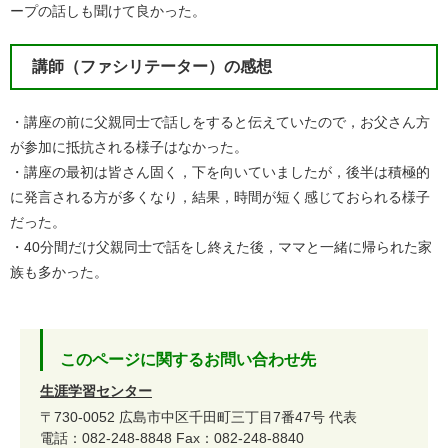
ープの話しも聞けて良かった。
講師（ファシリテーター）の感想
・講座の前に父親同士で話しをすると伝えていたので，お父さん方
が参加に抵抗される様子はなかった。
・講座の最初は皆さん固く，下を向いていましたが，後半は積極的
に発言される方が多くなり，結果，時間が短く感じておられる様子
だった。
・40分間だけ父親同士で話をし終えた後，ママと一緒に帰られた家
族も多かった。
このページに関するお問い合わせ先
生涯学習センター
〒730-0052
広島市中区千田町三丁目7番47号
代表
電話：082-248-8848
Fax：082-248-8840