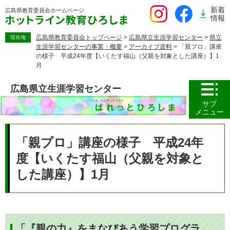
ペ
新着
広島県教育委員会
ホームページ
ー
情報
ジ
の
広島県教育委員会トップページ
>
広島県立生涯学習センター
>
県立
現在地
生涯学習センターの事業・概要
>
アーカイブ資料
>
「親プロ」講座
先
の様子 平成24年度【いくたす福山（父親を対象とした講座）】1
頭
月
で
す。
広島県立生涯学習センター
サブ
メニュー
本
文
「親プロ」講座の様子 平成24年
度【いくたす福山（父親を対象と
した講座）】1月
「『親の力』をまなびあう学習プログラ