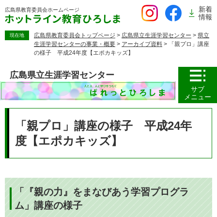
ペ
新着
広島県教育委員会
ホームページ
ー
情報
ジ
の
広島県教育委員会トップページ
>
広島県立生涯学習センター
>
県立
現在地
生涯学習センターの事業・概要
>
アーカイブ資料
>
「親プロ」講座
先
の様子 平成24年度【エポカキッズ】
頭
で
広島県立生涯学習センター
す。
サブ
メニュー
本
文
「親プロ」講座の様子 平成24年
度【エポカキッズ】
「『親の力』をまなびあう学習プログラ
ム」講座の様子