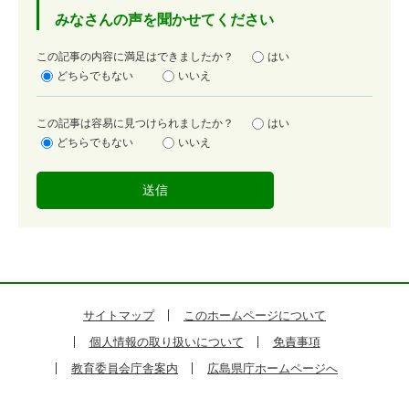
みなさんの声を聞かせてください
満
この記事の内容に満足はできましたか？
はい
足
どちらでもない
いいえ
度
容
この記事は容易に見つけられましたか？
はい
易
どちらでもない
いいえ
度
サイトマップ
このホームページについて
個人情報の取り扱いについて
免責事項
教育委員会庁舎案内
広島県庁ホームページへ