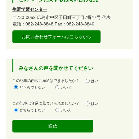
生涯学習センター
〒730-0052
広島市中区千田町三丁目7番47号
代表
電話：082-248-8848
Fax：082-248-8840
お問い合わせフォームはこちらから
みなさんの声を聞かせてください
満
この記事の内容に満足はできましたか？
はい
足
どちらでもない
いいえ
度
容
この記事は容易に見つけられましたか？
はい
易
どちらでもない
いいえ
度