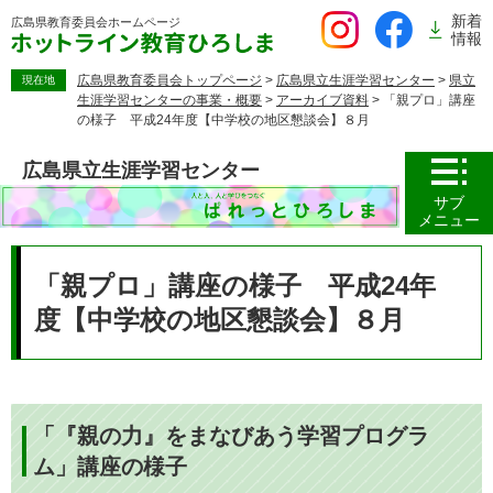
ペ
新着
広島県教育委員会
ホームページ
ー
情報
ジ
の
広島県教育委員会トップページ
>
広島県立生涯学習センター
>
県立
現在地
生涯学習センターの事業・概要
>
アーカイブ資料
>
「親プロ」講座
先
の様子 平成24年度【中学校の地区懇談会】８月
頭
で
広島県立生涯学習センター
す。
サブ
メニュー
本
文
「親プロ」講座の様子 平成24年
度【中学校の地区懇談会】８月
「『親の力』をまなびあう学習プログラ
ム」講座の様子